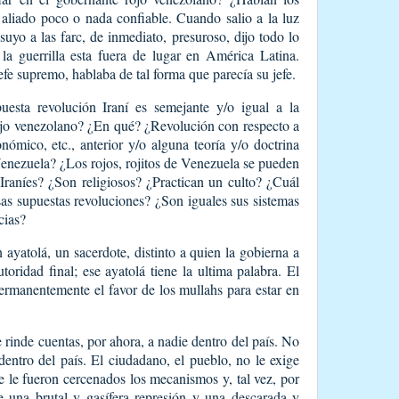
 aliado poco o nada confiable. Cuando salio a la luz
suyo a las farc, de inmediato, presuroso, dijo todo lo
 la guerrilla esta fuera de lugar en América Latina.
efe supremo, hablaba de tal forma que parecía su jefe.
esta revolución Iraní es semejante y/o igual a la
ojo venezolano? ¿En qué? ¿Revolución con respecto a
nómico, etc., anterior y/o alguna teoría y/o doctrina
enezuela? ¿Los rojos, rojitos de Venezuela se pueden
Iraníes? ¿Son religiosos? ¿Practican un culto? ¿Cuál
sas supuestas revoluciones? ¿Son iguales sus sistemas
cias?
n ayatolá, un sacerdote, distinto a quien la gobierna a
toridad final; ese ayatolá tiene la ultima palabra. El
ermanentemente el favor de los mullahs para estar en
 rinde cuentas, por ahora, a nadie dentro del país. No
dentro del país. El ciudadano, el pueblo, no le exige
e le fueron cercenados los mecanismos y, tal vez, por
e una brutal y gasífera represión y una descarada y