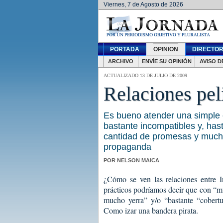
Viernes, 7 de Agosto de 2026
PORTADA
OPINION
DIRECTOR
ARCHIVO
ENVÍE SU OPINIÓN
AVISO D
ACTUALIZADO 13 DE JULIO DE 2009
Relaciones pel
Es bueno atender una simple 
bastante incompatibles y, has
cantidad de promesas y mucha,
propaganda
POR NELSON MAICA
¿Cómo se ven las relaciones entre I
prácticos podríamos decir que con “m
mucho yerra” y/o “bastante “cobert
Como izar una bandera pirata.