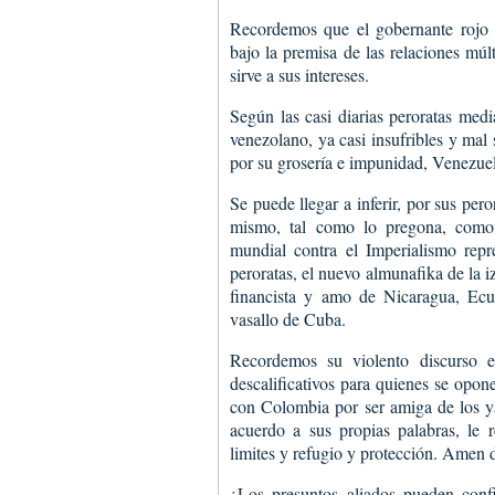
Recordemos que el gobernante rojo 
bajo la premisa de las relaciones múlt
sirve a sus intereses.
Según las casi diarias peroratas medi
venezolano, ya casi insufribles y mal
por su grosería e impunidad, Venezuel
Se puede llegar a inferir, por sus pero
mismo, tal como lo pregona, como
mundial contra el Imperialismo repr
peroratas, el nuevo almunafika de la i
financista y amo de Nicaragua, Ecu
vasallo de Cuba.
Recordemos su violento discurso 
descalificativos para quienes se opon
con Colombia por ser amiga de los yan
acuerdo a sus propias palabras, le 
limites y refugio y protección. Amen d
¿Los presuntos aliados pueden conf