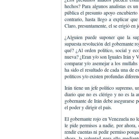
hechos? Para algunos analistas es un
pública el presunto apoyo encubierto 
contrario, hasta llego a explicar que
Claro, presuntamente, el se erigió en j
¿Alguien puede suponer que la supu
supuesta revolución del gobernante r
qué? ¿Al orden político, social y eco
nueva? ¿Eran y/o son Iguales Irán y V
comparar y/o asemejar a los mullahs 
ha sido el resultado de cada una de e
políticos y/o existen profundas diferen
Irán tiene un jefe político supremo, u
diario que no es clérigo y no es la au
gobernante de Irán debe asegurarse p
el poder y dirigir el país.
El gobernante rojo en Venezuela no le
le pide permisos a nadie, por ahora, 
rendir cuentas ni pedir permiso porqu
ahora, la voluntad para ello mediant