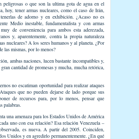
n peligrosas o que son la ultima gota de agua en el
, hoy, tener armas nucleares, como el caso de Irán,
 tenerlas de adorno y en exhibición. ¿Acaso no es
ente Medio inestable, fundamentalista y con armas
e muy de conveniencia para ambos esta aderezada,
nos y, aparentemente, contra la propia naturaleza
as nucleares? A los seres humanos y al planeta. ¿Por
 de las mismas, por lo menos?
ión, ambas naciones, lucen bastante incompatibles y,
 gran cantidad de promesas y mucha, mucha retórica,
ernos no escatiman oportunidad para realizar ataques
 Ataques que no pueden dejarse de lado porque sus
sponer de recursos para, por lo menos, pensar que
as palabras.
enta una amenaza para los Estados Unidos de América
cada uno con esa relación? Esa relación Venezuela –
 observada, es nueva. A partir del 2005. Coinciden,
tados Unidos y en agredirlo permanentemente. ¿En qué