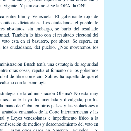
ón vigente. Y para eso no sirve la OEA, la ONU.
ica entre Irán y Venezuela. El gobernante rojo de
ráticos, dictatoriales. Los ciudadanos, el pueblo, le
s absolutos, sin embargo, se burlo del resultado
untad. También lo hizo con el resultado electoral del
l voto esta en el basurero, por ahora. Se espera, en
e los ciudadanos, del pueblo. ¿Nos moveremos los
inistración Busch tenía una estrategia de seguridad
ntre otras cosas, repetía el fomento de los gobiernos
obal de libre comercio. Sobresalía aquello de que el
icalismo con la tecnología.
 estrategia de la administración Obama? No esta muy
uras... ante la ya documentada y divulgada, por los
la mano de Cuba, en otros países y las violaciones a
 acatados emanados de la Corte Interamericana y las
nal y Leyes venezolanas e impedimento físico a la
confiscación de medios y desconocimiento del voto en
 etc.… están otros casos en América…Ecuador… Y