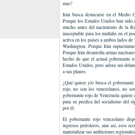
mas?
Irán busca destacarse en el Medio O
Porque los Estados Unidos han sido e
mucho antes del nacimiento de la Re
inaceptable para los mullahs en el p
activa en los países a ambos lados de
Washington. Porque Irán supuestamen
Porque Irán desarrolla armas nucleare
hecho de que el actual gobernante r
Estados Unidos, pero adora sus dólare
a sus planes.
¿Qué quiere y/o busca el gobernante
rojo, no son los venezolanos, no so
gobernante rojo de Venezuela quiere a
para su predica del socialismo del s
por él.
El gobernante rojo venezolano dispo
ingresos petroleros, aun así, esos re
materializar sus ambiciones regionale