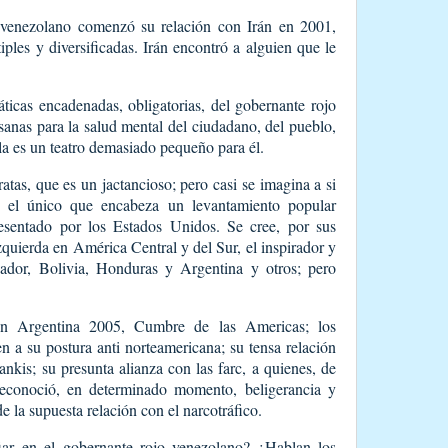
venezolano comenzó su relación con Irán en 2001,
iples y diversificadas. Irán encontró a alguien que le
áticas encadenadas, obligatorias, del gobernante rojo
 sanas para la salud mental del ciudadano, del pueblo,
a es un teatro demasiado pequeño para él.
ratas, que es un jactancioso; pero casi se imagina a si
 el único que encabeza un levantamiento popular
esentado por los Estados Unidos. Se cree, por sus
zquierda en América Central y del Sur, el inspirador y
ador, Bolivia, Honduras y Argentina y otros; pero
en Argentina 2005, Cumbre de las Americas; los
en a su postura anti norteamericana; su tensa relación
kis; su presunta alianza con las farc, a quienes, de
reconoció, en determinado momento, beligerancia y
e la supuesta relación con el narcotráfico.
iar en el gobernante rojo venezolano? ¿Hablan los