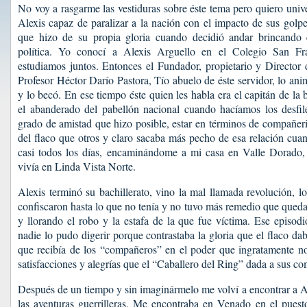
No voy a rasgarme las vestiduras sobre éste tema pero quiero unive
Alexis capaz de paralizar a la nación con el impacto de sus golp
que hizo de su propia gloria cuando decidió andar brincando 
política. Yo conocí a Alexis Arguello en el Colegio San F
estudiamos juntos. Entonces el Fundador, propietario y Director
Profesor Héctor Darío Pastora, Tío abuelo de éste servidor, lo anim
y lo becó. En ese tiempo éste quien les habla era el capitán de la
el abanderado del pabellón nacional cuando hacíamos los desfil
grado de amistad que hizo posible, estar en términos de compañe
del flaco que otros y claro sacaba más pecho de esa relación cua
casi todos los días, encaminándome a mi casa en Valle Dorado,
vivía en Linda Vista Norte.
Alexis terminó su bachillerato, vino la mal llamada revolución, lo
confiscaron hasta lo que no tenía y no tuvo más remedio que quedar
y llorando el robo y la estafa de la que fue víctima. Ese episodio
nadie lo pudo digerir porque contrastaba la gloria que el flaco d
que recibía de los “compañeros” en el poder que ingratamente no
satisfacciones y alegrías que el “Caballero del Ring” dada a sus co
Después de un tiempo y sin imaginármelo me volví a encontrar a Al
las aventuras guerrilleras. Me encontraba en Venado en el pue