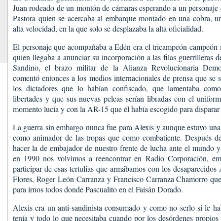
Juan rodeado de un montón de cámaras esperando a un personaj
Pastora quien se acercaba al embarque montado en una cobra, un
alta velocidad, en la que solo se desplazaba la alta oficialidad.
El personaje que acompañaba a Edén era el tricampeón campeón 
quien llegaba a anunciar su incorporación a las filas guerrilleras 
Sandino, el brazo militar de la Alianza Revolucionaria Dem
comentó entonces a los medios internacionales de prensa que se 
los dictadores que lo habían confiscado, que lamentaba como
libertades y que sus nuevas peleas serían libradas con el unifo
momento lucía y con la AR-15 que él había escogido para disparar c
La guerra sin embargo nunca fue para Alexis y aunque estuvo una
como animador de las tropas que como combatiente. Después de
hacer la de embajador de nuestro frente de lucha ante el mundo y 
en 1990 nos volvimos a reencontrar en Radio Corporación, emi
participar de esas tertulias que armábamos con los desaparecido
Flores, Roger León Carranza y Francisco Carranza Chamorro qu
para irnos todos donde Pascualito en el Faisán Dorado.
Alexis era un anti-sandinista consumado y como no serlo si le h
tenía y todo lo que necesitaba cuando por los desórdenes propios 