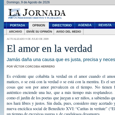
Domingo, 9 de Agosto de 2026
AGENDA
REVISTA
PORTADA
OPINION
DIRECTORIO
ARCHIVO
ENVÍE SU OPINIÓN
AVISO DEL MEDIO
ACTUALIZADO 9 DE JULIO DE 2009
El amor en la verdad
Jamás daña una causa que es justa, precisa y neces
POR VÍCTOR CORCOBA HERRERO
Es evidente que cohabita la verdad en el amor cuando el amo
matices, o se está con la verdad o se está con la mentira. Es el ser
cosas que son por amor prevalecen en el tiempo. No tienen 
auténtico enciende una luz, que a más tiempo más resplandece. L
como el jardín de los poetas que juegan a ser niños, a sabiendas q
nos hará libres y justos. Sin duda, pues, considero muy acertado y f
nueva encíclica social de Benedicto XVI: “Caritas in veritate” (“E
un tiempo de excesivas usuras y de caudalosos desamores.