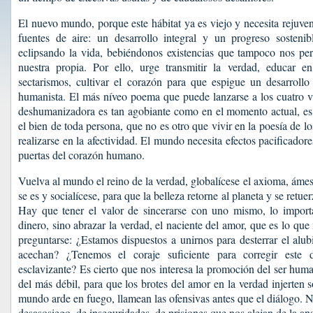
El nuevo mundo, porque este hábitat ya es viejo y necesita rejuve
fuentes de aire: un desarrollo integral y un progreso sosten
eclipsando la vida, bebiéndonos existencias que tampoco nos per
nuestra propia. Por ello, urge transmitir la verdad, educar en
sectarismos, cultivar el corazón para que espigue un desarrol
humanista. El más níveo poema que puede lanzarse a los cuatro vi
deshumanizadora es tan agobiante como en el momento actual, es 
el bien de toda persona, que no es otro que vivir en la poesía de lo
realizarse en la afectividad. El mundo necesita efectos pacificadore
puertas del corazón humano.
Vuelva al mundo el reino de la verdad, globalícese el axioma, ámes
se es y socialícese, para que la belleza retorne al planeta y se retuer
Hay que tener el valor de sincerarse con uno mismo, lo import
dinero, sino abrazar la verdad, el naciente del amor, que es lo qu
preguntarse: ¿Estamos dispuestos a unirnos para desterrar el alu
acechan? ¿Tenemos el coraje suficiente para corregir este 
esclavizante? Es cierto que nos interesa la promoción del ser hum
del más débil, para que los brotes del amor en la verdad injerten 
mundo arde en fuego, llamean las ofensivas antes que el diálogo. 
desasosiego, de inseguridades, de prisiones que nos alejan de la ans