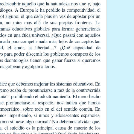
redescubrir aquello que la naturaleza nos une y, bajo
diálogos. A Europa le ha perdido la competitividad, el
ol alguno, el que cada país en vez de apostar por un
n, no mire más allá de sus propias fronteras. La
ramas educativos globales para formar generaciones
os en una ética universal. ¿Qué pasará con aquellos
rmada para competir nada más, lejos de conceptos tan
ad, el amor, la libertad…? ¿Qué capacidad de
ro para poder discernir los gobiernos corruptos de los
las deontologías tienen que ganar fuerza si queremos
 nos golpean y agolpan a todos.
ice que debemos mejorar los sistemas educativos. En
emo acaba de pronunciarse a raíz de la controvertida
anía”, prohibiendo el adoctrinamiento. El mero hecho
ue pronunciarse al respecto, nos indica que hemos
mocrático, sobre todo en el del sentido común. En
mos impartiendo, si niños y adolescentes españoles,
 como si fuese algo normal? No debemos olvidar que,
 el suicidio es la principal causa de muerte de los
a no ilusionar a la juventud? Qué decir, igualmente,