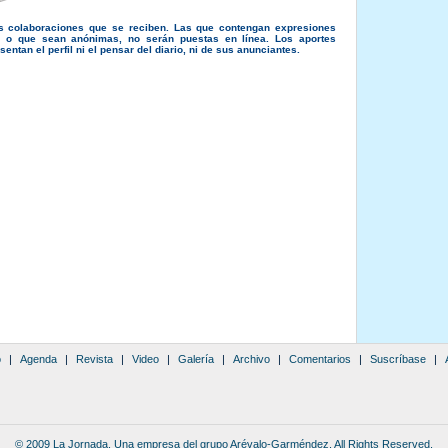
s colaboraciones que se reciben. Las que contengan expresiones
s, o que sean anónimas, no serán puestas en línea. Los aportes
entan el perfil ni el pensar del diario, ni de sus anunciantes.
o
|
Agenda
|
Revista
|
Video
|
Galería
|
Archivo
|
Comentarios
|
Suscríbase
|
© 2009 La Jornada. Una empresa del grupo Arévalo-Garméndez. All Rights Reserved.