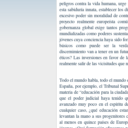
peligros contra la vida humana, urge 
esta sabiduría innata, establecer los 
excesivo poder sin moralidad de contr
proyecto realmente europeísta comú
gobernanza global exige tantos prog
mundializadas como poderes sustentad
jóvenes cuya conciencia haya sido fo
básicos como puede ser la verd
discernimiento van a tener en un futu
éticos? Las inversiones en favor de 
realmente salir de las vicisitudes que
Todo el mundo habla, todo el mundo d
España, por ejemplo, el Tribunal Supr
materia de “educación para la ciudad
que el poder judicial haya tenido q
avanzado muy poco en el espíritu de
cualquier caso, ¿qué educación esta
levantan la mano a sus progenitores
al menos en quince países de Europa,
jóvenes. ¿Qué formación ofrecemos par