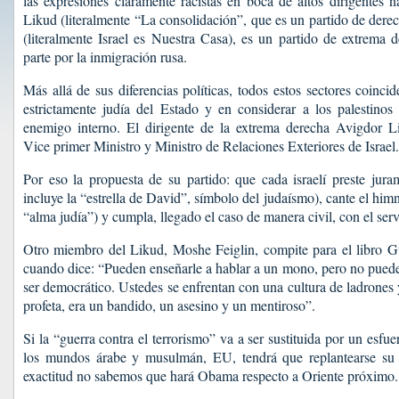
las expresiones claramente racistas en boca de altos dirigentes n
Likud (literalmente “La consolidación”, que es un partido de derec
(literalmente Israel es Nuestra Casa), es un partido de extrema
parte por la inmigración rusa.
Más allá de sus diferencias políticas, todos estos sectores coinci
estrictamente judía del Estado y en considerar a los palestino
enemigo interno. El dirigente de la extrema derecha Avigdor 
Vice primer Ministro y Ministro de Relaciones Exteriores de Israel.
Por eso la propuesta de su partido: que cada israelí preste jur
incluye la “estrella de David”, símbolo del judaísmo), cante el him
“alma judía”) y cumpla, llegado el caso de manera civil, con el servi
Otro miembro del Likud, Moshe Feiglin, compite para el libro Gu
cuando dice: “Pueden enseñarle a hablar a un mono, pero no puede
ser democrático. Ustedes se enfrentan con una cultura de ladrone
profeta, era un bandido, un asesino y un mentiroso”.
Si la “guerra contra el terrorismo” va a ser sustituida por un esfue
los mundos árabe y musulmán, EU, tendrá que replantearse su 
exactitud no sabemos que hará Obama respecto a Oriente próximo.