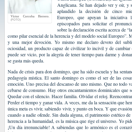
Anglicana. Se han dejado ver y oír, y s
aplaudido la decisión de cinco mi
Europeo, que apoyan la iniciativa 
Víctor Corcoba Herrero.
(FOTO)
episcopados para solicitar el pronunc
sobre la declaración escrita acerca de “
como pilar esencial de la herencia y del modelo social Europeo”. 
y una mejor devoción. Yo mismo me declaro devoto del subl
ociosidad, un producto capaz de civilizar lo incivil y de cambiar 
puede ser vicio, por la alegría de tener tiempo para darme y dona
se gasta más queda.
Nada de crisis para don domingo, que ha sido escuela y ha sentand
pedagogía mística. El santo domingo es como el ser de las cos
emoción. Uno precisa del descanso de uno mismo. Que no todo va 
cebarse de consumo. Hay otros encantamientos dominicales que so
Quedar con el silencio. Hacer familia. Olvidar el reloj. Reencontrar
Perder el tiempo y ganar vida. A veces, me da la sensación que he
única meta es vivir, sabiendo vivir, y punto en boca. Y que evasión
cuando a nadie ofende. Sin duda alguna, el patrimonio estético d
herencia a la humanidad, es la música que rige el universo. Yo pid
¡Un día irrenunciable! A sabiendas que lo armónico es el corazó