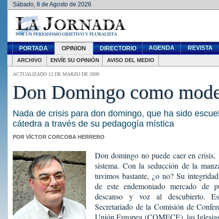
Sábado, 8 de Agosto de 2026
AGENDA
REVISTA
PORTADA
OPINION
DIRECTORIO
ARCHIVO
ENVÍE SU OPINIÓN
AVISO DEL MEDIO
ACTUALIZADO 12 DE MARZO DE 2009
Don Domingo como mode
Nada de crisis para don domingo, que ha sido escue
cátedra a través de su pedagogía mística
POR VÍCTOR CORCOBA HERRERO
Don domingo no puede caer en crisis, 
sistema. Con la seducción de la man
tuvimos bastante, ¿o no? Su integrida
de este endemoniado mercado de p
descanso y voz al descubierto. E
Secretariado de la Comisión de Confer
Unión Europea (COMECE), las Iglesias P