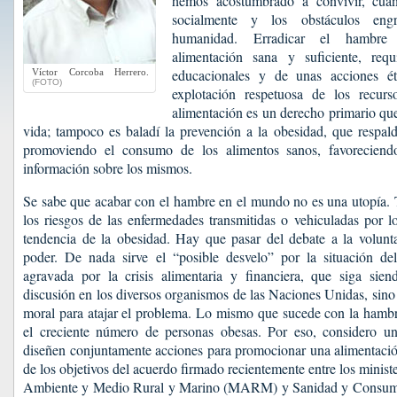
hemos acostumbrado a convivir, cuan
socialmente y los obstáculos eng
humanidad. Erradicar el hambr
alimentación sana y suficiente, re
educacionales y de unas acciones é
Víctor Corcoba Herrero.
(FOTO)
explotación respetuosa de los recurs
alimentación es un derecho primario que
vida; tampoco es baladí la prevención a la obesidad, que respald
promoviendo el consumo de los alimentos sanos, favoreciendo
información sobre los mismos.
Se sabe que acabar con el hambre en el mundo no es una utopía. 
los riesgos de las enfermedades transmitidas o vehiculadas por lo
tendencia de la obesidad. Hay que pasar del debate a la volunt
poder. De nada sirve el “posible desvelo” por la situación d
agravada por la crisis alimentaria y financiera, que siga si
discusión en los diversos organismos de las Naciones Unidas, sino
moral para atajar el problema. Lo mismo que sucede con la hambr
el creciente número de personas obesas. Por eso, considero u
diseñen conjuntamente acciones para promocionar una alimentació
de los objetivos del acuerdo firmado recientemente entre los minis
Ambiente y Medio Rural y Marino (MARM) y Sanidad y Consum