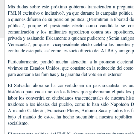
Mis dudas sobre este próximo gobierno transcienden a preguntar
FMLN exclusivo o inclusivo?, ya que durante la campaña política i
a quienes difieren de su posición política; ¿Permitirán la libertad 
pública?, porque el presidente electo como candidato se c
comunicación y los militantes agredieron contra sus opositores
privada y asaltando físicamente a quienes pudieron; ¿Serán amigo
Venezuela?, porque el vicepresidente electo celebra las muertes y
contra de este país, así como, es socio directo del ALBA y amigo 
Particularmente, pondré mucha atención, a la promesa electora
vivimos en Estados Unidos, que consiste en la reducción del costo 
para acercar a las familias y la garantía del voto en el exterior.
El Salvador ahora se ha convertido en un país socialista, es un
histórico para cada uno de los líderes que gobernaran el país los
labor los convertirá en ciudadanos trascendentales de nuestra his
traidores a los ideales del pueblo, como lo han sido Napoleón Du
Armando Calderón, Francisco Flores, Antonio Saca y todos los fu
bajo el mando de estos, ha hecho sucumbir a nuestra república 
socialismo.
El mayor reto político del FMLN, ahora como primera fuerza políti