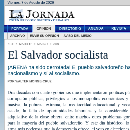
Viernes, 7 de Agosto de 2026
AGENDA
REVISTA
PORTADA
OPINION
DIRECTORIO
ARCHIVO
ENVÍE SU OPINIÓN
AVISO DEL MEDIO
ACTUALIZADO 17 DE MARZO DE 2009
El Salvador socialista
¡ARENA ha sido derrotada! El pueblo salvadoreño ha
nacionalismo y sí al socialismo.
POR WALTER MONGE-CRUZ
Dos décadas con cuatro gobiernos que implementaron políticas pú
corrupción pública, privilegios a los monopolios económicos y p
masiva, la pobreza extrema, la mediocridad educacional y vocac
estado, la falta de oportunidades laborales y la considerabl
adquisitivo de la clase obrera, entre muchos otros problemas grav
para la mayoría del pueblo salvadoreño. Y este día histórico, l
arma más poderosa que la democracia ofrece, el voto en elecciones