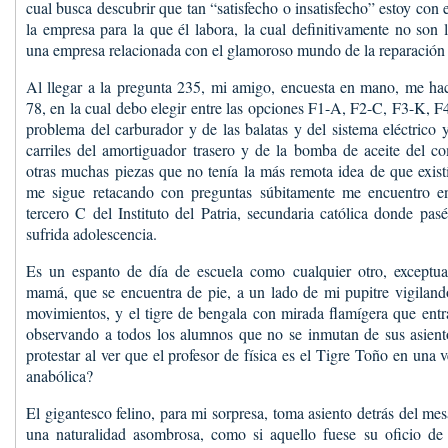
cual busca descubrir que tan “satisfecho o insatisfecho” estoy con 
la empresa para la que él labora, la cual definitivamente no son
una empresa relacionada con el glamoroso mundo de la reparación 
Al llegar a la pregunta 235, mi amigo, encuesta en mano, me hac
78, en la cual debo elegir entre las opciones F1-A, F2-C, F3-K, 
problema del carburador y de las balatas y del sistema eléctrico y
carriles del amortiguador trasero y de la bomba de aceite del co
otras muchas piezas que no tenía la más remota idea de que exis
me sigue retacando con preguntas súbitamente me encuentro en
tercero C del Instituto del Patria, secundaria católica donde p
sufrida adolescencia.
Es un espanto de día de escuela como cualquier otro, exceptua
mamá, que se encuentra de pie, a un lado de mi pupitre vigiland
movimientos, y el tigre de bengala con mirada flamígera que entra
observando a todos los alumnos que no se inmutan de sus asient
protestar al ver que el profesor de física es el Tigre Toño en una
anabólica?
El gigantesco felino, para mi sorpresa, toma asiento detrás del me
una naturalidad asombrosa, como si aquello fuese su oficio de 