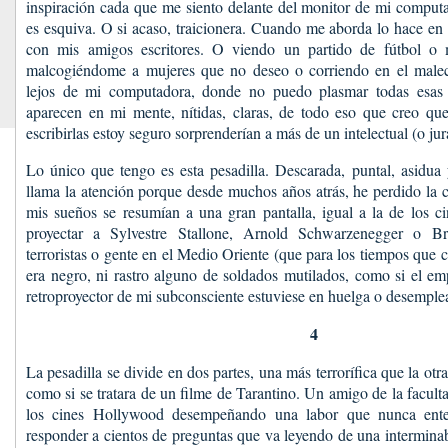
inspiración cada que me siento delante del monitor de mi comput
es esquiva. O si acaso, traicionera. Cuando me aborda lo hace en
con mis amigos escritores. O viendo un partido de fútbol o 
malcogiéndome a mujeres que no deseo o corriendo en el malec
lejos de mi computadora, donde no puedo plasmar todas esas
aparecen en mi mente, nítidas, claras, de todo eso que creo q
escribirlas estoy seguro sorprenderían a más de un intelectual (o ju
Lo único que tengo es esta pesadilla. Descarada, puntal, asidua
llama la atención porque desde muchos años atrás, he perdido la c
mis sueños se resumían a una gran pantalla, igual a la de los c
proyectar a Sylvestre Stallone, Arnold Schwarzenegger o B
terroristas o gente en el Medio Oriente (que para los tiempos que 
era negro, ni rastro alguno de soldados mutilados, como si el em
retroproyector de mi subconsciente estuviese en huelga o desemple
4
La pesadilla se divide en dos partes, una más terrorífica que la ot
como si se tratara de un filme de Tarantino. Un amigo de la facult
los cines Hollywood desempeñando una labor que nunca ente
responder a cientos de preguntas que va leyendo de una interminab