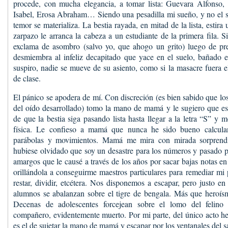
procede, con mucha elegancia, a tomar lista: Guevara Alfonso,
Isabel, Erosa Abraham… Siendo una pesadilla mi sueño, y no el 
temor se materializa. La bestia rayada, en mitad de la lista, estira
zarpazo le arranca la cabeza a un estudiante de la primera fila. S
exclama de asombro (salvo yo, que ahogo un grito) luego de pr
desmiembra al infeliz decapitado que yace en el suelo, bañado e
suspiro, nadie se mueve de su asiento, como si la masacre fuera e
de clase.
El pánico se apodera de mí. Con discreción (es bien sabido que los 
del oído desarrollado) tomo la mano de mamá y le sugiero que es
de que la bestia siga pasando lista hasta llegar a la letra “S” y 
física. Le confieso a mamá que nunca he sido bueno calcula
parábolas y movimientos. Mamá me mira con mirada sorprend
hubiese olvidado que soy un desastre para los números y pasado po
amargos que le causé a través de los años por sacar bajas notas en
orillándola a conseguirme maestros particulares para remediar mi 
restar, dividir, etcétera. Nos disponemos a escapar, pero justo e
alumnos se abalanzan sobre el tigre de bengala. Más que heroísm
Decenas de adolescentes forcejean sobre el lomo del felino 
compañero, evidentemente muerto. Por mi parte, del único acto he
es el de sujetar la mano de mamá y escapar por los ventanales del s