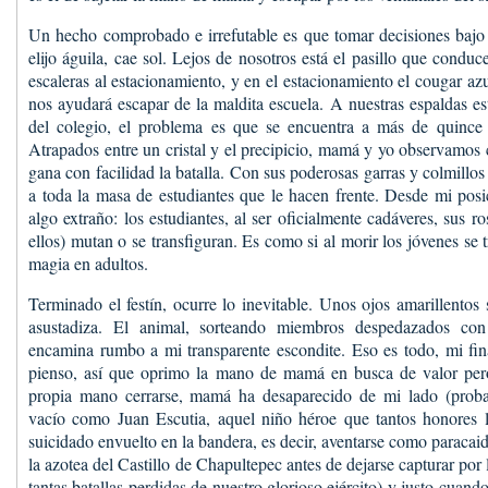
Un hecho comprobado e irrefutable es que tomar decisiones bajo 
elijo águila, cae sol. Lejos de nosotros está el pasillo que conduce
escaleras al estacionamiento, y en el estacionamiento el cougar a
nos ayudará escapar de la maldita escuela. A nuestras espaldas es
del colegio, el problema es que se encuentra a más de quince
Atrapados entre un cristal y el precipicio, mamá y yo observamos 
gana con facilidad la batalla. Con sus poderosas garras y colmill
a toda la masa de estudiantes que le hacen frente. Desde mi posic
algo extraño: los estudiantes, al ser oficialmente cadáveres, sus r
ellos) mutan o se transfiguran. Es como si al morir los jóvenes se 
magia en adultos.
Terminado el festín, ocurre lo inevitable. Unos ojos amarillentos
asustadiza. El animal, sorteando miembros despedazados con
encamina rumbo a mi transparente escondite. Eso es todo, mi fin
pienso, así que oprimo la mano de mamá en busca de valor per
propia mano cerrarse, mamá ha desaparecido de mi lado (proba
vacío como Juan Escutia, aquel niño héroe que tantos honores 
suicidado envuelto en la bandera, es decir, aventarse como paracaid
la azotea del Castillo de Chapultepec antes de dejarse capturar por 
tantas batallas perdidas de nuestro glorioso ejército) y justo cuando 