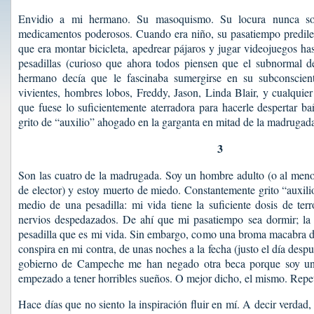
Envidio a mi hermano. Su masoquismo. Su locura nunca soc
medicamentos poderosos. Cuando era niño, su pasatiempo predilec
que era montar bicicleta, apedrear pájaros y jugar videojuegos hast
pesadillas (curioso que ahora todos piensen que el subnormal de
hermano decía que le fascinaba sumergirse en su subconscien
vivientes, hombres lobos, Freddy, Jason, Linda Blair, y cualquier
que fuese lo suficientemente aterradora para hacerle despertar 
grito de “auxilio” ahogado en la garganta en mitad de la madrugad
3
Son las cuatro de la madrugada. Soy un hombre adulto (o al meno
de elector) y estoy muerto de miedo. Constantemente grito “auxili
medio de una pesadilla: mi vida tiene la suficiente dosis de ter
nervios despedazados. De ahí que mi pasatiempo sea dormir; la 
pesadilla que es mi vida. Sin embargo, como una broma macabra d
conspira en mi contra, de unas noches a la fecha (justo el día des
gobierno de Campeche me han negado otra beca porque soy un e
empezado a tener horribles sueños. O mejor dicho, el mismo. Repet
Hace días que no siento la inspiración fluir en mí. A decir verda