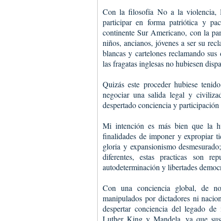
Con la filosofía No a la violencia,
participar en forma patriótica y pa
continente Sur Americano, con la part
niños, ancianos, jóvenes a ser su rec
blancas y cartelones reclamando sus d
las fragatas inglesas no hubiesen disp
Quizás este proceder hubiese tenido
negociar una salida legal y civili
despertado conciencia y participación 
Mi intención es más bien que la hu
finalidades de imponer y expropiar ti
gloria y expansionismo desmesurado; 
diferentes, estas practicas son 
autodeterminación y libertades democr
Con una conciencia global, de no
manipulados por dictadores ni nacione
despertar conciencia del legado de 
Luther King y Mandela, ya que sus o