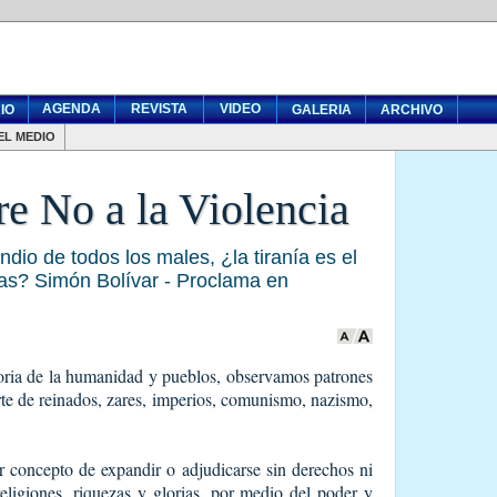
AGENDA
REVISTA
VIDEO
IO
GALERIA
ARCHIVO
EL MEDIO
re No a la Violencia
dio de todos los males, ¿la tiranía es el
as? Simón Bolívar - Proclama en
toria de la humanidad y pueblos, observamos patrones
te de reinados, zares, imperios, comunismo, nazismo,
or concepto de expandir o adjudicarse sin derechos ni
, religiones, riquezas y glorias, por medio del poder y