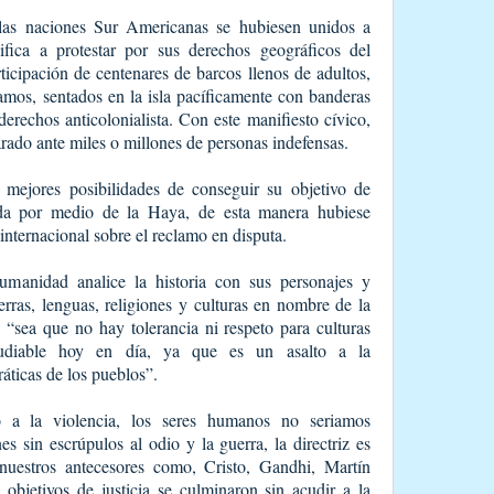
 las naciones Sur Americanas se hubiesen unidos a
cifica a protestar por sus derechos geográficos del
icipación de centenares de barcos llenos de adultos,
lamos, sentados en la isla pacíficamente con banderas
erechos anticolonialista. Con este manifiesto cívico,
arado ante miles o millones de personas indefensas.
 mejores posibilidades de conseguir su objetivo de
zada por medio de la Haya, de esta manera hubiese
internacional sobre el reclamo en disputa.
manidad analice la historia con sus personajes y
erras, lenguas, religiones y culturas en nombre de la
“sea que no hay tolerancia ni respeto para culturas
repudiable hoy en día, ya que es un asalto a la
áticas de los pueblos”.
 a la violencia, los seres humanos no seriamos
s sin escrúpulos al odio y la guerra, la directriz es
nuestros antecesores como, Cristo, Gandhi, Martín
bjetivos de justicia se culminaron sin acudir a la