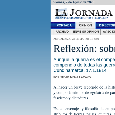
Viernes, 7 de Agosto de 2026
PORTADA
OPINION
DIRECTOR
ARCHIVO
ENVÍE SU OPINIÓN
AVISO D
ACTUALIZADO 23 DE MARZO DE 2009
Reflexión: sob
Aunque la guerra es el compen
compendio de todas las guerr
Cundinamarca, 17.1.1814
POR SILVIO MENA LACAYO
Al hacer un breve recorrido de la his
y comportamientos de egolatría de par
fascismo y dictaduras.
Estos personajes y filosofía tienen p
atributos de tierras, países, culturas