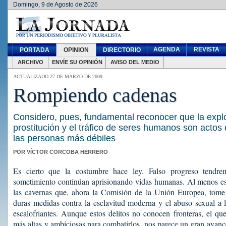
Domingo, 9 de Agosto de 2026
AGENDA
REVISTA
PORTADA
OPINION
DIRECTORIO
ARCHIVO
ENVÍE SU OPINIÓN
AVISO DEL MEDIO
ACTUALIZADO 27 DE MARZO DE 2009
Rompiendo cadenas
Considero, pues, fundamental reconocer que la explo
prostitución y el tráfico de seres humanos son actos 
las personas más débiles
POR VÍCTOR CORCOBA HERRERO
Es cierto que la costumbre hace ley. Falso progreso tendre
sometimiento continúan aprisionando vidas humanas. Al menos es 
las cavernas que, ahora la Comisión de la Unión Europea, tome 
duras medidas contra la esclavitud moderna y el abuso sexual a 
escalofriantes. Aunque estos delitos no conocen fronteras, el qu
más altas y ambiciosas para combatirlos, nos parece un gran avance