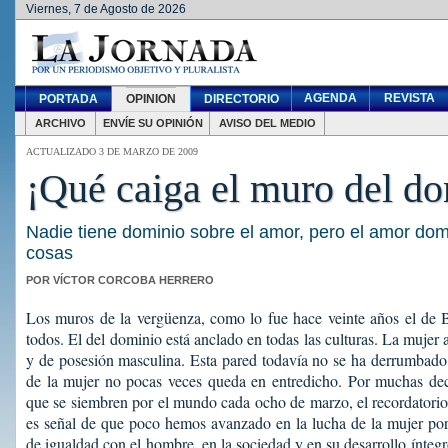
Viernes, 7 de Agosto de 2026
AGENDA
REVISTA
PORTADA
OPINION
DIRECTORIO
ARCHIVO
ENVÍE SU OPINIÓN
AVISO DEL MEDIO
ACTUALIZADO 3 DE MARZO DE 2009
¡Qué caiga el muro del do
Nadie tiene dominio sobre el amor, pero el amor dom
cosas
POR VÍCTOR CORCOBA HERRERO
Los muros de la vergüenza, como lo fue hace veinte años el de B
todos. El del dominio está anclado en todas las culturas. La mujer
y de posesión masculina. Esta pared todavía no se ha derrumbado
de la mujer no pocas veces queda en entredicho. Por muchas decl
que se siembren por el mundo cada ocho de marzo, el recordatori
es señal de que poco hemos avanzado en la lucha de la mujer por 
de igualdad con el hombre, en la sociedad y en su desarrollo ínte