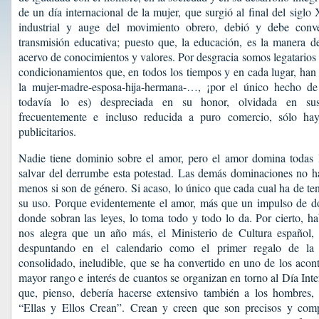
de un día internacional de la mujer, que surgió al final del sigl
industrial y auge del movimiento obrero, debió y debe conve
transmisión educativa; puesto que, la educación, es la manera de
acervo de conocimientos y valores. Por desgracia somos legatarios 
condicionamientos que, en todos los tiempos y en cada lugar, han 
la mujer-madre-esposa-hija-hermana-…, ¡por el único hecho de
todavía lo es) despreciada en su honor, olvidada en su
frecuentemente e incluso reducida a puro comercio, sólo ha
publicitarios.
Nadie tiene dominio sobre el amor, pero el amor domina todas 
salvar del derrumbe esta potestad. Las demás dominaciones no h
menos si son de género. Si acaso, lo único que cada cual ha de te
su uso. Porque evidentemente el amor, más que un impulso de do
donde sobran las leyes, lo toma todo y todo lo da. Por cierto, ha
nos alegra que un año más, el Ministerio de Cultura español, 
despuntando en el calendario como el primer regalo de la 
consolidado, ineludible, que se ha convertido en uno de los acont
mayor rango e interés de cuantos se organizan en torno al Día Int
que, pienso, debería hacerse extensivo también a los hombres
“Ellas y Ellos Crean”. Crean y creen que son precisos y comp