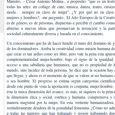
Ministro, – César Antonio Molina-, a propósito: “que es un festi
todas las artes: un collage de cine, música, danza, teatro, ensayo,
moda… siempre en clave de mujer”. ¿Y por qué no en clave 
mujeres y hombres?, -me pregunto-. El Año Europeo de la Creativ
es de género, es de personas, dispuestas a percibir el cambio com
abiertas a nuevas ideas que promuevan la invención y la part
sociedad culturalmente diversa y basada en el conocimiento.
Un conocimiento que ha de hacer hundir el muro del dominio de g
de los dominadores. Arriba la creatividad como misión humana 
que crear es tan arduo como ser libre, pero vale la pena esta apues
complementariedad mujer-hombre, bajo el signo de la igualdad, 
acceso a una sabiduría que humaniza, que no es propiedad de lo
mundo, sino lucidez de toda persona. Se dice que la ocasión hay q
que llegue, y ahora es el momento de que se valore al ser humano
o sea hombre. El progreso se estima según categorías científica
desde este punto de vista la aportación es conjunta: mujer-hombre
ésta la única dimensión del avance, es más, ni siquiera es la princi
la dimensión ética y social, estética y humana, comprensiva y m
manera magistral por la mujer. En esta vertiente humanizadora,
verdaderamente deudora de la genialidad femenina. ¿Cómo no admi
a todas las mujeres que han trabajado y siguen trabajando dur