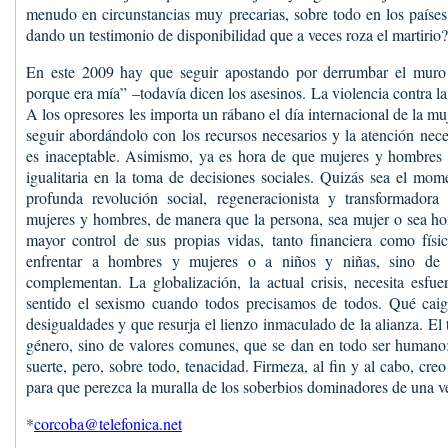
menudo en circunstancias muy precarias, sobre todo en los paíse
dando un testimonio de disponibilidad que a veces roza el martirio?
En este 2009 hay que seguir apostando por derrumbar el muro
porque era mía” –todavía dicen los asesinos. La violencia contra la 
A los opresores les importa un rábano el día internacional de la m
seguir abordándolo con los recursos necesarios y la atención nece
es inaceptable. Asimismo, ya es hora de que mujeres y hombres 
igualitaria en la toma de decisiones sociales. Quizás sea el mom
profunda revolución social, regeneracionista y transformadora 
mujeres y hombres, de manera que la persona, sea mujer o sea h
mayor control de sus propias vidas, tanto financiera como físi
enfrentar a hombres y mujeres o a niños y niñas, sino de 
complementan. La globalización, la actual crisis, necesita esfu
sentido el sexismo cuando todos precisamos de todos. Qué caig
desigualdades y que resurja el lienzo inmaculado de la alianza. El 
género, sino de valores comunes, que se dan en todo ser humano:
suerte, pero, sobre todo, tenacidad. Firmeza, al fin y al cabo, creo
para que perezca la muralla de los soberbios dominadores de una v
*
corcoba@telefonica.net