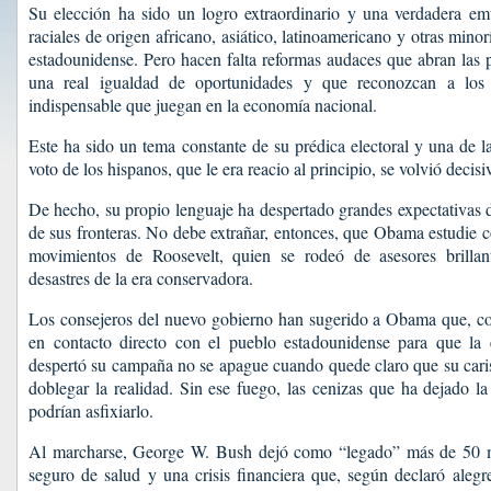
Su elección ha sido un logro extraordinario y una verdadera emu
raciales de origen africano, asiático, latinoamericano y otras mino
estadounidense. Pero hacen falta reformas audaces que abran las p
una real igualdad de oportunidades y que reconozcan a los 
indispensable que juegan en la economía nacional.
Este ha sido un tema constante de su prédica electoral y una de l
voto de los hispanos, que le era reacio al principio, se volvió decis
De hecho, su propio lenguaje ha despertado grandes expectativas 
de sus fronteras. No debe extrañar, entonces, que Obama estudie c
movimientos de Roosevelt, quien se rodeó de asesores brillant
desastres de la era conservadora.
Los consejeros del nuevo gobierno han sugerido a Obama que, c
en contacto directo con el pueblo estadounidense para que la
despertó su campaña no se apague cuando quede claro que su caris
doblegar la realidad. Sin ese fuego, las cenizas que ha dejado la
podrían asfixiarlo.
Al marcharse, George W. Bush dejó como “legado” más de 50 mi
seguro de salud y una crisis financiera que, según declaró alegr