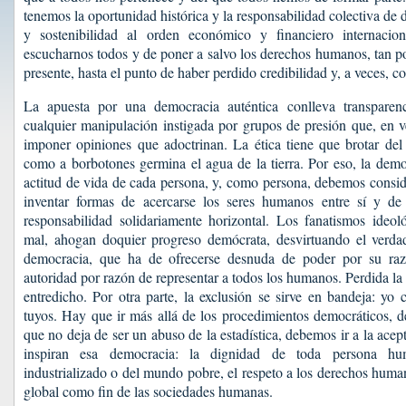
tenemos la oportunidad histórica y la responsabilidad colectiva de 
y sostenibilidad al orden económico y financiero internaci
escucharnos todos y de poner a salvo los derechos humanos, tan p
presente, hasta el punto de haber perdido credibilidad y, a veces, co
La apuesta por una democracia auténtica conlleva transparenc
cualquier manipulación instigada por grupos de presión que, en v
imponer opiniones que adoctrinan. La ética tiene que brotar del
como a borbotones germina el agua de la tierra. Por eso, la demo
actitud de vida de cada persona, y, como persona, debemos consi
inventar formas de acercarse los seres humanos entre sí y d
responsabilidad solidariamente horizontal. Los fanatismos ideo
mal, ahogan doquier progreso demócrata, desvirtuando el verdad
democracia, que ha de ofrecerse desnuda de poder por su raz
autoridad por razón de representar a todos los humanos. Perdida l
entredicho. Por otra parte, la exclusión se sirve en bandeja: yo 
tuyos. Hay que ir más allá de los procedimientos democráticos, de
que no deja de ser un abuso de la estadística, debemos ir a la acep
inspiran esa democracia: la dignidad de toda persona h
industrializado o del mundo pobre, el respeto a los derechos huma
global como fin de las sociedades humanas.