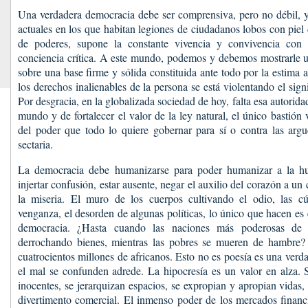
Una verdadera democracia debe ser comprensiva, pero no débil, 
actuales en los que habitan legiones de ciudadanos lobos con piel 
de poderes, supone la constante vivencia y convivencia con
conciencia crítica. A este mundo, podemos y debemos mostrarle u
sobre una base firme y sólida constituida ante todo por la estima 
los derechos inalienables de la persona se está violentando el sig
Por desgracia, en la globalizada sociedad de hoy, falta esa autorida
mundo y de fortalecer el valor de la ley natural, el único bastión 
del poder que todo lo quiere gobernar para sí o contra las argu
sectaria.
La democracia debe humanizarse para poder humanizar a la 
injertar confusión, estar ausente, negar el auxilio del corazón a u
la miseria. El muro de los cuerpos cultivando el odio, las c
venganza, el desorden de algunas políticas, lo único que hacen es e
democracia. ¿Hasta cuando las naciones más poderosas de l
derrochando bienes, mientras las pobres se mueren de hambre?
cuatrocientos millones de africanos. Esto no es poesía es una verdad
el mal se confunden adrede. La hipocresía es un valor en alza. 
inocentes, se jerarquizan espacios, se expropian y apropian vidas,
divertimento comercial. El inmenso poder de los mercados financi