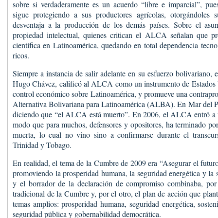
sobre si verdaderamente es un acuerdo “libre e imparcial”, pu
sigue protegiendo a sus productores agrícolas, otorgándoles 
desventaja a la producción de los demás países. Sobre el asun
propiedad intelectual, quienes critican el ALCA señalan que pro
científica en Latinoamérica, quedando en total dependencia tecno
ricos.
Siempre a instancia de salir adelante en su esfuerzo bolivariano, 
Hugo Chávez, calificó al ALCA como un instrumento de Estados 
control económico sobre Latinoamérica, y promueve una contraprop
Alternativa Bolivariana para Latinoamérica (ALBA). En Mar del Pla
diciendo que “el ALCA está muerto”. En 2006, el ALCA entró a un
modo que para muchos, defensores y opositores, ha terminado por 
muerta, lo cual no vino sino a confirmarse durante el transc
Trinidad y Tobago.
En realidad, el tema de la Cumbre de 2009 era “Asegurar el futur
promoviendo la prosperidad humana, la seguridad energética y la s
y el borrador de la declaración de compromiso combinaba, por 
tradicional de la Cumbre y, por el otro, el plan de acción que pl
temas amplios: prosperidad humana, seguridad energética, sosten
seguridad pública y gobernabilidad democrática.