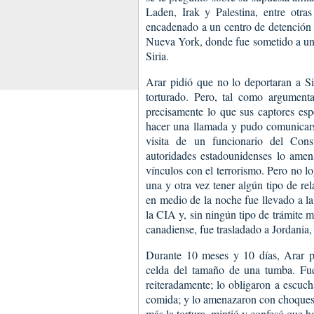
Laden, Irak y Palestina, entre otra
encadenado a un centro de detención
Nueva York, donde fue sometido a un
Siria.
Arar pidió que no lo deportaran a Sir
torturado. Pero, tal como argumenta
precisamente lo que sus captores esp
hacer una llamada y pudo comunicars
visita de un funcionario del Con
autoridades estadounidenses lo amen
vínculos con el terrorismo. Pero no l
una y otra vez tener algún tipo de re
en medio de la noche fue llevado a la
la CIA y, sin ningún tipo de trámite 
canadiense, fue trasladado a Jordania,
Durante 10 meses y 10 días, Arar p
celda del tamaño de una tumba. Fue
reiteradamente; lo obligaron a escucha
comida; y lo amenazaron con choques 
más la tortura, mintió y confesó que 