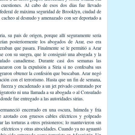
s cuestiones. Al cabo de esos dos días fue llevado
 federal de máxima seguridad de Brooklyn, ciudad de
 cacheo al desnudo y amenazado con ser deportado a
ia, su país de origen, porque allí seguramente sería
rían posteriormente los abogados de Arar, eso era
eraban que pasara. Finalmente se le permitió a Arar
e con su suegra, que le consiguió una abogada y la
sulado canadiense. Durante casi dos semanas las
azaron con la expulsión a Siria si no confesaba sus
ograron obtener la confesión que buscaban. Arar negó
lación con el terrorismo. Hasta que un fin de semana,
 fuerza y encadenado a un jet privado contratado por
migratorio ni una llamada a su abogada o al Consulado
 donde fue entregado a las autoridades sirias.
ermaneció encerrado en una oscura, húmeda y fría
 azotado con gruesos cables eléctricos y golpeado
r las torturas a otros prisioneros; lo mantuvieron sin
eléctricos y otras atrocidades. Cuando ya no aguantó
había sido entrenado como terrorista en Afganistán. Un