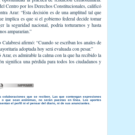
l Centro por los Derechos Constitucionales, calificó
ontra Arar: “Esta decisión es de una amplitud tal que
ue implica es que si el gobierno federal decide tomar
r la seguridad nacional, podría torturarnos y hasta
 nos ampararían.”
o Calabresi afirmó: “Cuando se escriban los anales de
 mayoritaria adoptada hoy será evaluada con pesar.”
 Arar, es admirable la calma con la que ha recibido la
ión significa una pérdida para todos los ciudadanos y
s colaboraciones que se reciben. Las que contengan expresiones
s, o que sean anónimas, no serán puestas en línea. Los aportes
entan el perfil ni el pensar del diario, ni de sus anunciantes.