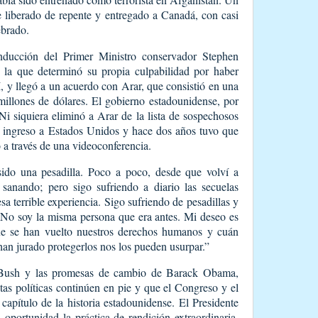
e liberado de repente y entregado a Canadá, con casi
brado.
nducción del Primer Ministro conservador Stephen
n la que determinó su propia culpabilidad por haber
, y llegó a un acuerdo con Arar, que consistió en una
illones de dólares. El gobierno estadounidense, por
 Ni siquiera eliminó a Arar de la lista de sospechosos
el ingreso a Estados Unidos y hace dos años tuvo que
 a través de una videoconferencia.
sido una pesadilla. Poco a poco, desde que volví a
 sanando; pero sigo sufriendo a diario las secuelas
a terrible experiencia. Sigo sufriendo de pesadillas y
 No soy la misma persona que era antes. Mi deseo es
que se han vuelto nuestros derechos humanos y cuán
an jurado protegerlos nos los pueden usurpar.”
 Bush y las promesas de cambio de Barack Obama,
as políticas continúen en pie y que el Congreso y el
capítulo de la historia estadounidense. El Presidente
ortunidad la práctica de rendición extraordinaria.