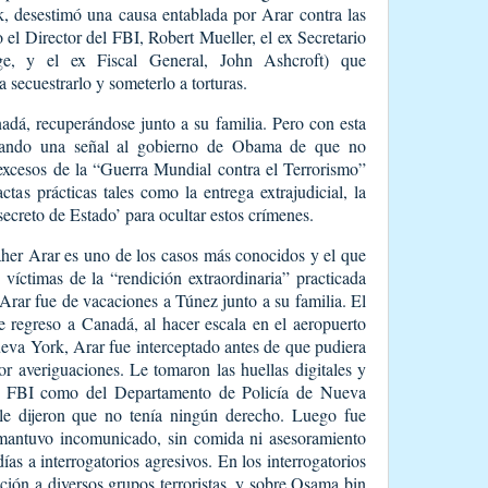
, desestimó una causa entablada por Arar contra las
 el Director del FBI, Robert Mueller, el ex Secretario
e, y el ex Fiscal General, John Ashcroft) que
secuestrarlo y someterlo a torturas.
adá, recuperándose junto a su familia. Pero con esta
nviando una señal al gobierno de Obama de que no
 excesos de la “Guerra Mundial contra el Terrorismo”
ctas prácticas tales como la entrega extrajudicial, la
 secreto de Estado’ para ocultar estos crímenes.
her Arar es uno de los casos más conocidos y el que
víctimas de la “rendición extraordinaria” practicada
rar fue de vacaciones a Túnez junto a su familia. El
 regreso a Canadá, al hacer escala en el aeropuerto
eva York, Arar fue interceptado antes de que pudiera
r averiguaciones. Le tomaron las huellas digitales y
del FBI como del Departamento de Policía de Nueva
le dijeron que no tenía ningún derecho. Luego fue
o mantuvo incomunicado, sin comida ni asesoramiento
ías a interrogatorios agresivos. En los interrogatorios
ación a diversos grupos terroristas, y sobre Osama bin