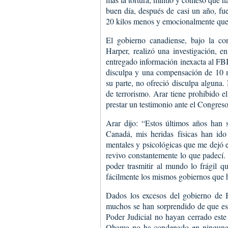
buen día, después de casi un año, fu
20 kilos menos y emocionalmente que
El gobierno canadiense, bajo la co
Harper, realizó una investigación, e
entregado información inexacta al FBI
disculpa y una compensación de 10 m
su parte, no ofreció disculpa alguna.
de terrorismo. Arar tiene prohibido 
prestar un testimonio ante el Congreso
Arar dijo: “Estos últimos años han 
Canadá, mis heridas físicas han ido
mentales y psicológicas que me dejó es
revivo constantemente lo que padecí.
poder trasmitir al mundo lo frágil 
fácilmente los mismos gobiernos que h
Dados los excesos del gobierno de
muchos se han sorprendido de que est
Poder Judicial no hayan cerrado este 
Obama no ha condenado en ninguna op