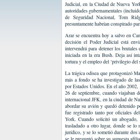
Judicial, en la Ciudad de Nueva York
autoridades gubernamentales (incluido
de Seguridad Nacional, Tom Ridg
presuntamente habrían conspirado para 
Arar se encuentra hoy a salvo en Can
decisión el Poder Judicial está e
intervendrá para detener los brutales
iniciada en la era Bush. Deja así inta
tortura y el empleo del ‘privilegio del
La trágica odisea que protagonizó Ma
más a fondo se ha investigado de las 
por Estados Unidos. En el año 2002, A
26 de septiembre, cuando viajaban de
internacional JFK, en la ciudad de Nu
abordar su avión y quedó detenido po
fue registrado tanto por oficiales 
York. Cuando solicitó un abogado, 
trasladado a otro lugar, donde se l
jurídico, y se lo sometió durante dos d
se le preguntó sobre su supuesta afili