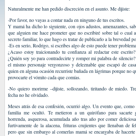
Naturalmente me han pedido discreción en el asunto. Me dijiste:
-Por favor, no vayas a contar nada en ninguno de tus escritos.
Y mamá ha dicho lo siguiente, con ojos adustos, amenazantes, sa
que alguien me hace prometer que no escribiré sobre tal o cual 
secreto familiar, lo que hago es tratar de publicarlo a la brevedad po
-Es en serio, Rodrigo, si escribes algo de esto puede tener problem
¿Acaso estoy traicionando tu confianza al redactar este escrito?
¿Quién soy yo para contradecirte y romper mi palabra de silencio
el mismo personaje vergonzoso y deleznable que escapó de cas
quien en alguna ocasión recurriste bañada en lágrimas porque no q
provocarte el vómito cada que comías.
-No quiero morirme –dijiste, sollozando, tiritando de miedo. Tr
fecha no he olvidado.
Meses atrás de esa confesión, ocurrió algo. Un evento que, como e
familia me ocultó. Te metieron a un quirófano para sacarte 
horrenda, asquerosa, acumulada año tras año por comer deliciosa
furtivamente de la alacena, frituras crujientes que llenaban de fe
pero que sin embargo al comerlas mamá se encargaba de hacerte s