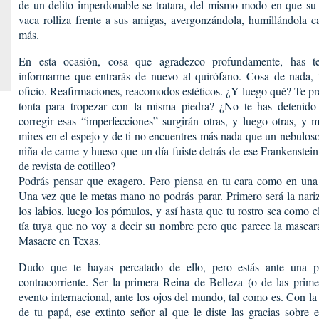
de un delito imperdonable se tratara, del mismo modo en que su 
vaca rolliza frente a sus amigas, avergonzándola, humillándola 
más.
En esta ocasión, cosa que agradezco profundamente, has te
informarme que entrarás de nuevo al quirófano. Cosa de nada, 
oficio. Reafirmaciones, reacomodos estéticos. ¿Y luego qué? Te pr
tonta para tropezar con la misma piedra? ¿No te has detenido
corregir esas “imperfecciones” surgirán otras, y luego otras, y
mires en el espejo y de ti no encuentres más nada que un nebulos
niña de carne y hueso que un día fuiste detrás de ese Frankenstein 
de revista de cotilleo?
Podrás pensar que exagero. Pero piensa en tu cara como en una b
Una vez que le metas mano no podrás parar. Primero será la nariz,
los labios, luego los pómulos, y así hasta que tu rostro sea como 
tía tuya que no voy a decir su nombre pero que parece la mascar
Masacre en Texas.
Dudo que te hayas percatado de ello, pero estás ante una po
contracorriente. Ser la primera Reina de Belleza (o de las prim
evento internacional, ante los ojos del mundo, tal como es. Con la
de tu papá, ese extinto señor al que le diste las gracias sobre 