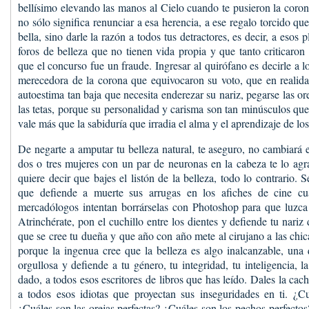
bellísimo elevando las manos al Cielo cuando te pusieron la coron
no sólo significa renunciar a esa herencia, a ese regalo torcido qu
bella, sino darle la razón a todos tus detractores, es decir, a esos
foros de belleza que no tienen vida propia y que tanto criticaron
que el concurso fue un fraude. Ingresar al quirófano es decirle a l
merecedora de la corona que equivocaron su voto, que en realida
autoestima tan baja que necesita enderezar su nariz, pegarse las 
las tetas, porque su personalidad y carisma son tan minúsculos qu
vale más que la sabiduría que irradia el alma y el aprendizaje de los
De negarte a amputar tu belleza natural, te aseguro, no cambiará
dos o tres mujeres con un par de neuronas en la cabeza te lo ag
quiere decir que bajes el listón de la belleza, todo lo contrario
que defiende a muerte sus arrugas en los afiches de cine cu
mercadólogos intentan borrárselas con Photoshop para que luzc
Atrinchérate, pon el cuchillo entre los dientes y defiende tu nari
que se cree tu dueña y que año con año mete al cirujano a las chi
porque la ingenua cree que la belleza es algo inalcanzable, una
orgullosa y defiende a tu género, tu integridad, tu inteligencia, 
dado, a todos esos escritores de libros que has leído. Dales la ca
a todos esos idiotas que proyectan sus inseguridades en ti. ¿Cu
¿Cuáles son las orejas perfectas? ¿Cuáles son los pechos perfecto