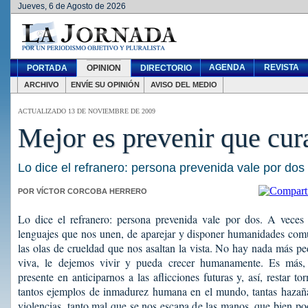
Jueves, 6 de Agosto de 2026
AGENDA
REVISTA
PORTADA
OPINION
DIRECTORIO
ARCHIVO
ENVÍE SU OPINIÓN
AVISO DEL MEDIO
ACTUALIZADO 13 DE NOVIEMBRE DE 2009
Mejor es prevenir que cur
Lo dice el refranero: persona prevenida vale por dos
POR VÍCTOR CORCOBA HERRERO
Lo dice el refranero: persona prevenida vale por dos. A veces 
lenguajes que nos unen, de aparejar y disponer humanidades comu
las olas de crueldad que nos asaltan la vista. No hay nada más p
viva, le dejemos vivir y pueda crecer humanamente. Es más,
presente en anticiparnos a las aflicciones futuras y, así, restar
tantos ejemplos de inmadurez humana en el mundo, tantas hazañas
violencias, tanto mal que se nos escapa de las manos, que bien po