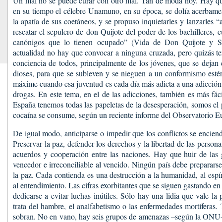
Un mal no se puede curar con otro mal. Tan de moda hoy. Hay que
en su tiempo el célebre Unamuno, en su época, se dolía acerbamen
la apatía de sus coetáneos, y se propuso inquietarles y lanzarles “a
rescatar el sepulcro de don Quijote del poder de los bachilleres, 
canónigos que lo tienen ocupado” (Vida de Don Quijote y S
actualidad no hay que convocar a ninguna cruzada, pero quizás t
conciencia de todos, principalmente de los jóvenes, que se dejan 
dioses, para que se subleven y se nieguen a un conformismo estéri
máxime cuando esa juventud es cada día más adicta a una adicció
drogas. En este tema, en el de las adicciones, también es más fác
España tenemos todas las papeletas de la desesperación, somos e
cocaína se consume, según un reciente informe del Observatorio E
De igual modo, anticiparse o impedir que los conflictos se encien
Preservar la paz, defender los derechos y la libertad de las persona
acuerdos y cooperación entre las naciones. Hay que huir de las g
vencedor e irreconciliable al vencido. Ningún país debe prepararse
la paz. Cada contienda es una destrucción a la humanidad, al espí
al entendimiento. Las cifras exorbitantes que se siguen gastando 
dedicarse a evitar luchas inútiles. Sólo hay una lidia que vale la 
trata del hambre, el analfabetismo o las enfermedades mortíferas.
sobran. No en vano, hay seis grupos de amenazas –según la ONU-