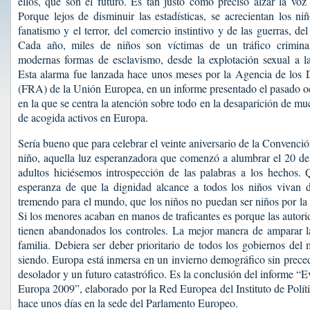
ellos, que son el futuro. Es tan justo como preciso alzar la voz 
Porque lejos de disminuir las estadísticas, se acrecientan los ni
fanatismo y el terror, del comercio instintivo y de las guerras, de
Cada año, miles de niños son víctimas de un tráfico criminal
modernas formas de esclavismo, desde la explotación sexual a la
Esta alarma fue lanzada hace unos meses por la Agencia de los
(FRA) de la Unión Europea, en un informe presentado el pasado oc
en la que se centra la atención sobre todo en la desaparición de mu
de acogida activos en Europa.
Sería bueno que para celebrar el veinte aniversario de la Convenci
niño, aquella luz esperanzadora que comenzó a alumbrar el 20 de
adultos hiciésemos introspección de las palabras a los hechos.
esperanza de que la dignidad alcance a todos los niños vivan
tremendo para el mundo, que los niños no puedan ser niños por la 
Si los menores acaban en manos de traficantes es porque las autor
tienen abandonados los controles. La mejor manera de amparar la
familia. Debiera ser deber prioritario de todos los gobiernos de
siendo. Europa está inmersa en un invierno demográfico sin prec
desolador y un futuro catastrófico. Es la conclusión del informe “E
Europa 2009”, elaborado por la Red Europea del Instituto de Polít
hace unos días en la sede del Parlamento Europeo.