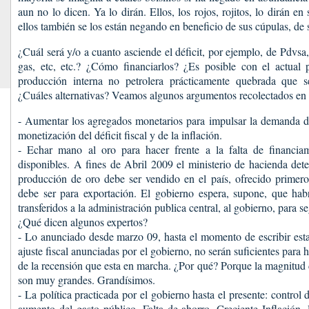
aun no lo dicen. Ya lo dirán. Ellos, los rojos, rojitos, lo dirán e
ellos también se los están negando en beneficio de sus cúpulas, de
¿Cuál será y/o a cuanto asciende el déficit, por ejemplo, de Pdvsa,
gas, etc, etc.? ¿Cómo financiarlos? ¿Es posible con el actual p
producción interna no petrolera prácticamente quebrada que s
¿Cuáles alternativas? Veamos algunos argumentos recolectados en 
- Aumentar los agregados monetarios para impulsar la demanda de
monetización del déficit fiscal y de la inflación.
- Echar mano al oro para hacer frente a la falta de financiam
disponibles. A fines de Abril 2009 el ministerio de hacienda de
producción de oro debe ser vendido en el país, ofrecido prime
debe ser para exportación. El gobierno espera, supone, que habr
transferidos a la administración publica central, al gobierno, para s
¿Qué dicen algunos expertos?
- Lo anunciado desde marzo 09, hasta el momento de escribir est
ajuste fiscal anunciadas por el gobierno, no serán suficientes para 
de la recensión que esta en marcha. ¿Por qué? Porque la magnitud d
son muy grandes. Grandísimos.
- La política practicada por el gobierno hasta el presente: control
aumento del gasto público. Falta de ahorro. Creciente Inflación. 