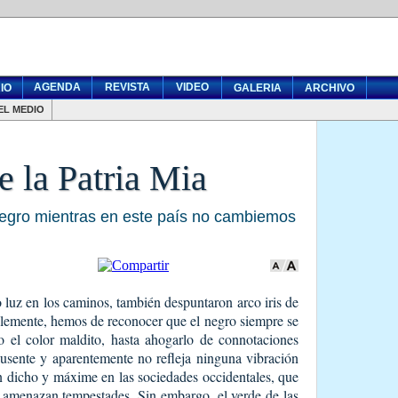
AGENDA
REVISTA
VIDEO
IO
GALERIA
ARCHIVO
EL MEDIO
 la Patria Mia
negro mientras en este país no cambiemos
 luz en los caminos, también despuntaron arco iris de
blemente, hemos de reconocer que el negro siempre se
o el color maldito, hasta ahogarlo de connotaciones
usente y aparentemente no refleja ninguna vibración
 dicho y máxime en las sociedades occidentales, que
o amenazan tempestades. Sin embargo, el verde de las