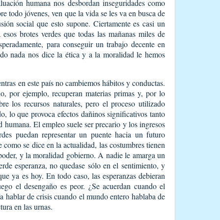
valuación humana nos desbordan inseguridades como
re todo jóvenes, ven que la vida se les va en busca de
sión social que esto supone. Ciertamente es casi un
a esos brotes verdes que todas las mañanas miles de
peradamente, para conseguir un trabajo decente en
do nada nos dice la ética y a la moralidad le hemos
ntras en este país no cambiemos hábitos y conductas.
o, por ejemplo, recuperan materias primas y, por lo
bre los recursos naturales, pero el proceso utilizado
o, lo que provoca efectos dañinos significativos tanto
 humana. El empleo suele ser precario y los ingresos
rdes puedan representar un puente hacia un futuro
 como se dice en la actualidad, las costumbres tienen
 poder, y la moralidad gobierno. A nadie le amarga un
erde esperanza, no quedase sólo en el sentimiento, y
que ya es hoy. En todo caso, las esperanzas debieran
 luego el desengaño es peor. ¿Se acuerdan cuando el
a hablar de crisis cuando el mundo entero hablaba de
tura en las urnas.