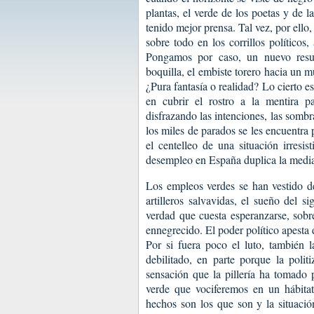
plantas, el verde de los poetas y de l
tenido mejor prensa. Tal vez, por ello
sobre todo en los corrillos políticos
Pongamos por caso, un nuevo resu
boquilla, el embiste torero hacia un 
¿Pura fantasía o realidad? Lo cierto 
en cubrir el rostro a la mentira 
disfrazando las intenciones, las sombra
los miles de parados se les encuentra
el centelleo de una situación irresi
desempleo en España duplica la media 
Los empleos verdes se han vestido d
artilleros salvavidas, el sueño del s
verdad que cuesta esperanzarse, sob
ennegrecido. El poder político apesta
Por si fuera poco el luto, también 
debilitado, en parte porque la polit
sensación que la pillería ha tomado
verde que vociferemos en un hábita
hechos son los que son y la situaci