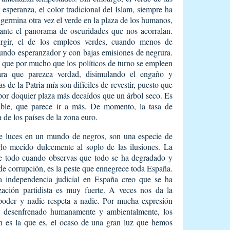
a esperanza, el color tradicional del Islam, siempre ha
, germina otra vez el verde en la plaza de los humanos,
, ante el panorama de oscuridades que nos acorralan.
rgir, el de los empleos verdes, cuando menos de
mundo esperanzador y con bajas emisiones de negrura.
es que por mucho que los políticos de turno se empleen
para que parezca verdad, disimulando el engaño y
s de la Patria mía son difíciles de revestir, puesto que
 por doquier plaza más decaídos que un árbol seco. Es
stible, que parece ir a más. De momento, la tasa de
de los países de la zona euro.
e luces en un mundo de negros, son una especie de
iglo mecido dulcemente al soplo de las ilusiones. La
re todo cuando observas que todo se ha degradado y
 de corrupción, es la peste que ennegrece toda España.
la independencia judicial en España creo que se ha
ización partidista es muy fuerte. A veces nos da la
 poder y nadie respeta a nadie. Por mucha expresión
t desenfrenado humanamente y ambientalmente, los
ón es la que es, el ocaso de una gran luz que hemos