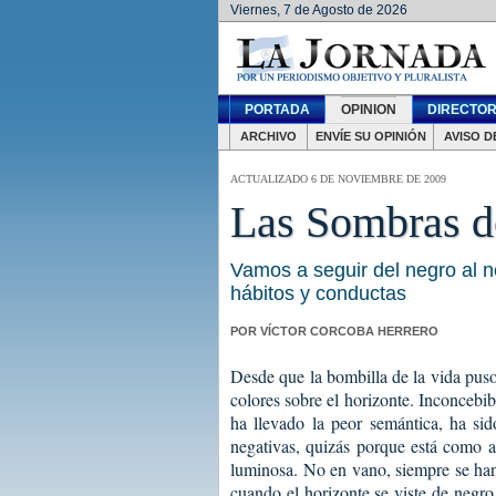
Viernes, 7 de Agosto de 2026
PORTADA
OPINION
DIRECTOR
ARCHIVO
ENVÍE SU OPINIÓN
AVISO D
ACTUALIZADO 6 DE NOVIEMBRE DE 2009
Las Sombras de
Vamos a seguir del negro al 
hábitos y conductas
POR VÍCTOR CORCOBA HERRERO
Desde que la bombilla de la vida puso
colores sobre el horizonte. Inconcebi
ha llevado la peor semántica, ha sid
negativas, quizás porque está como a
luminosa. No en vano, siempre se han
cuando el horizonte se viste de negr