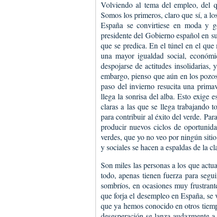
Volviendo al tema del empleo, del q
Somos los primeros, claro que sí, a lo
España se convirtiese en moda y g
presidente del Gobierno español en su 
que se predica. En el túnel en el que 
una mayor igualdad social, económic
despojarse de actitudes insolidarias, 
embargo, pienso que aún en los pozos 
paso del invierno resucita una prim
llega la sonrisa del alba. Esto exige 
claras a las que se llega trabajando
para contribuir al éxito del verde. Pa
producir nuevos ciclos de oportunid
verdes, que yo no veo por ningún siti
y sociales se hacen a espaldas de la cl
Son miles las personas a los que actu
todo, apenas tienen fuerza para segu
sombríos, en ocasiones muy frustrant
que forja el desempleo en España, se 
que ya hemos conocido en otros tiempo
desesperación se lanza audazmente a