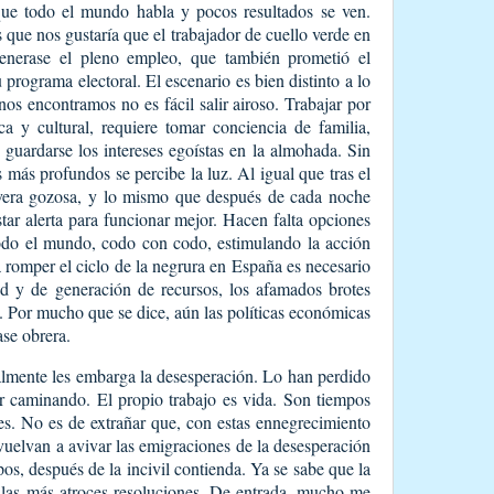
ue todo el mundo habla y pocos resultados se ven.
s que nos gustaría que el trabajador de cuello verde en
enerase el pleno empleo, que también prometió el
programa electoral. El escenario es bien distinto a lo
nos encontramos no es fácil salir airoso. Trabajar por
a y cultural, requiere tomar conciencia de familia,
y guardarse los intereses egoístas en la almohada. Sin
más profundos se percibe la luz. Al igual que tras el
avera gozosa, y lo mismo que después de cada noche
estar alerta para funcionar mejor. Hacen falta opciones
 todo el mundo, codo con codo, estimulando la acción
ra romper el ciclo de la negrura en España es necesario
ad y de generación de recursos, los afamados brotes
o. Por mucho que se dice, aún las políticas económicas
ase obrera.
almente les embarga la desesperación. Lo han perdido
ir caminando. El propio trabajo es vida. Son tiempos
es. No es de extrañar que, con estas ennegrecimiento
vuelvan a avivar las emigraciones de la desesperación
s, después de la incivil contienda. Ya se sabe que la
 las más atroces resoluciones. De entrada, mucho me