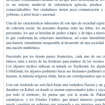
es un sistema medieval de subsistencia agrícola, produce
comercializables. Sus ciudadanos tienen poca comunicación y 
gobierno, a nivel local o nacional.
Una de las características inherentes de este tipo de sociedad (agríco
de cohesión social, las perennes disputas entre las tribus, los e
personales, los que se heredan de padres a hijos, y de hijos a niet
lo que conforman las relaciones interétnicas, así como intertriba
una barrera virtualmente insuperable al desarrollo de una sociedad
una nación multiétnica.
Encerrado por los demás países fronterizos, cada uno de sus cu
étnicos mira a través de las fronteras para nutrirse de los vecino
Los afganos tayikos enfocan su mirada en Tayikistán; los afga
Uzbekistán; los afganos pashtunes hacia sus hermanos pashtunes en
hazaras, la minoría religiosa chiíta, hacia sus correligionarios que 
Con este trasfondo no será fácil forjar una verdadera Nación y un
duradero en Kabul, en donde se sientan representados todos y cuya
por todo el territorio. Se piensa que con la ayuda de Pakist
estratégicos, y los Estados Unidos, que tienen intereses geopol
puede constituir un gobierno que responda a sus intereses para ll