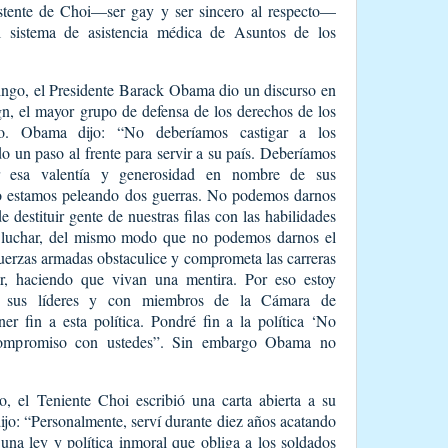
istente de Choi—ser gay y ser sincero al respecto—
el sistema de asistencia médica de Asuntos de los
ingo, el Presidente Barack Obama dio un discurso en
 el mayor grupo de defensa de los derechos de los
o. Obama dijo: “No deberíamos castigar a los
o un paso al frente para servir a su país. Deberíamos
ar esa valentía y generosidad en nombre de sus
o estamos peleando dos guerras. No podemos darnos
 destituir gente de nuestras filas con las habilidades
 luchar, del mismo modo que no podemos darnos el
 fuerzas armadas obstaculice y comprometa las carreras
ar, haciendo que vivan una mentira. Por eso estoy
n sus líderes y con miembros de la Cámara de
r fin a esta política. Pondré fin a la política ‘No
compromiso con ustedes”. Sin embargo Obama no
to, el Teniente Choi escribió una carta abierta a su
jo: “Personalmente, serví durante diez años acatando
 una ley y política inmoral que obliga a los soldados