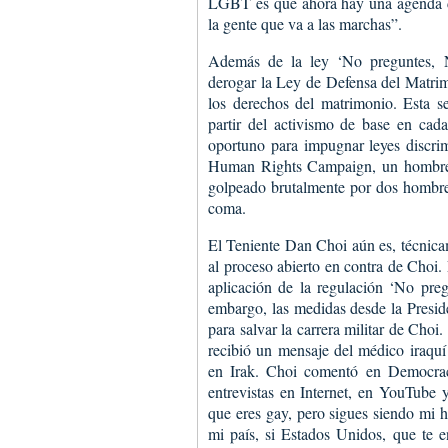
LGBT es que ahora hay una agenda de
la gente que va a las marchas”.
Además de la ley ‘No preguntes, 
derogar la Ley de Defensa del Matrimo
los derechos del matrimonio. Esta ser
partir del activismo de base en cada
oportuno para impugnar leyes discrim
Human Rights Campaign, un hombre 
golpeado brutalmente por dos hombre
coma.
El Teniente Dan Choi aún es, técnicam
al proceso abierto en contra de Choi.
aplicación de la regulación ‘No pre
embargo, las medidas desde la Presid
para salvar la carrera militar de Choi.
recibió un mensaje del médico iraquí 
en Irak. Choi comentó en Democrac
entrevistas en Internet, en YouTube
que eres gay, pero sigues siendo mi h
mi país, si Estados Unidos, que te 