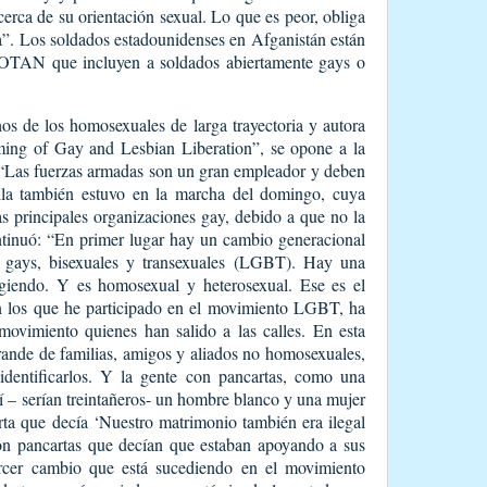
erca de su orientación sexual. Lo que es peor, obliga
ira”. Los soldados estadounidenses en Afganistán están
la OTAN que incluyen a soldados abiertamente gays o
hos de los homosexuales de larga trayectoria y autora
ming of Gay and Lesbian Liberation”, se opone a la
: “Las fuerzas armadas son un gran empleador y deben
lla también estuvo en la marcha del domingo, cuya
as principales organizaciones gay, debido a que no la
ntinuó: “En primer lugar hay un cambio generacional
, gays, bisexuales y transexuales (LGBT). Hay una
giendo. Y es homosexual y heterosexual. Ese es el
 los que he participado en el movimiento LGBT, ha
movimiento quienes han salido a las calles. En esta
ande de familias, amigos y aliados no homosexuales,
identificarlos. Y la gente con pancartas, como una
llí – serían treintañeros- un hombre blanco y una mujer
rta que decía ‘Nuestro matrimonio también era ilegal
n pancartas que decían que estaban apoyando a sus
ercer cambio que está sucediendo en el movimiento