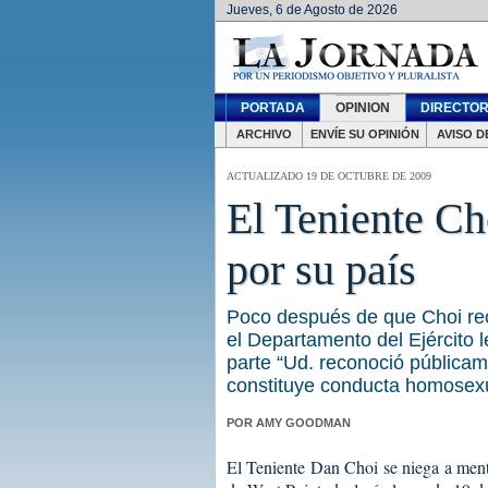
Jueves, 6 de Agosto de 2026
PORTADA
OPINION
DIRECTOR
ARCHIVO
ENVÍE SU OPINIÓN
AVISO D
ACTUALIZADO 19 DE OCTUBRE DE 2009
El Teniente Ch
por su país
Poco después de que Choi re
el Departamento del Ejército 
parte “Ud. reconoció pública
constituye conducta homosex
POR AMY GOODMAN
El Teniente Dan Choi se niega a menti