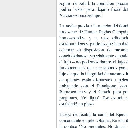
seguro de salud, la condición preex
podría bastar para dejarlo fuera d
Veteranos para siempre.
La noche previa a la marcha del dom
un evento de Human Rights Campaign,
homosexuales, y el más adinerad
estadounidenses patriotas que han dad
celebrar su disposición de mostr
conciudadanos, especialmente cuand
el lujo – no podemos darnos el lujo de
fundamentales que necesitamos para
lujo de que la integridad de nuestras
de quienes están dispuestos a pele
trabajando con el Pentágono, co
Representantes y el Senado para pone
preguntes, No digas’. Ese es mi 
estableció un plazo.
Luego de recibir la carta del Ejérci
comandante en jefe, Obama. En ella di
la política ‘No preguntes, No digas’: