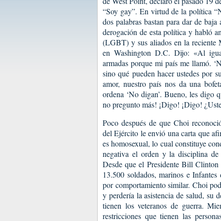
de West Point, declaró el pasado 19
“Soy gay”. En virtud de la política “
dos palabras bastan para dar de baja 
derogación de esta política y habló an
(LGBT) y sus aliados en la reciente
en Washington D.C. Dijo: «Al igua
armadas porque mi país me llamó. ‘N
sino qué pueden hacer ustedes por su
amor, nuestro país nos da una bofet
ordena ‘No digan’. Bueno, les digo q
no pregunto más! ¡Digo! ¡Digo! ¿Ust
Poco después de que Choi reconoció
del Ejército le envió una carta que a
es homosexual, lo cual constituye co
negativa el orden y la disciplina d
Desde que el Presidente Bill Clinto
13.500 soldados, marinos e Infantes
por comportamiento similar. Choi podr
y perdería la asistencia de salud, su 
tienen los veteranos de guerra. Mie
restricciones que tienen las person