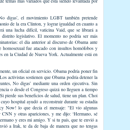
 temas más variados que está siendo levantada por
No digas’, el movimiento LGBT también pretende
nio de la era Clinton, y lograr igualdad en cuanto a
á una lucha difícil, vaticina Vaid, que se librará a
 distrito legislativo. El momento no podría ser más
inatorias: el día anterior al discurso de Obama ante
homosexual fue atacado con insultos homófobos y
s en la Ciudad de Nueva York. Actualmente está en
ente, un oficial en servicio. Obama podría poner fin
 Los activistas sostienen que Obama podría detener la
guntes, No digas’ mediante una orden ejecutiva. Sin
encia o desde el Congreso quizá no lleguen a tiempo
 Si pierde sus beneficios de salud, tiene un plan. Choi
cuyo hospital ayudó a reconstruir durante su estadía
y Now! lo que decía el mensaje: "El vio algunas
 y CNN y otras apariciones, y me dijo: ‘Hermano, sé
ermano y eres mi amigo. Y si tu país, que te envió a
envió a Irak, te da de baja de manera que no tengas