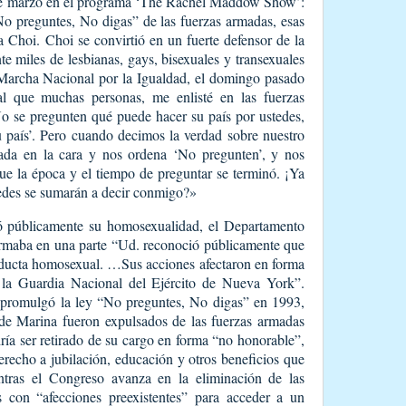
 de marzo en el programa ‘The Rachel Maddow Show’:
No preguntes, No digas” de las fuerzas armadas, esas
a Choi. Choi se convirtió en un fuerte defensor de la
te miles de lesbianas, gays, bisexuales y transexuales
 Marcha Nacional por la Igualdad, el domingo pasado
l que muchas personas, me enlisté en las fuerzas
o se pregunten qué puede hacer su país por ustedes,
 país’. Pero cuando decimos la verdad sobre nuestro
ada en la cara y nos ordena ‘No pregunten’, y nos
ue la época y el tiempo de preguntar se terminó. ¡Ya
edes se sumarán a decir conmigo?»
 públicamente su homosexualidad, el Departamento
firmaba en una parte “Ud. reconoció públicamente que
nducta homosexual. …Sus acciones afectaron en forma
e la Guardia Nacional del Ejército de Nueva York”.
n promulgó la ley “No preguntes, No digas” en 1993,
 de Marina fueron expulsados de las fuerzas armadas
ía ser retirado de su cargo en forma “no honorable”,
derecho a jubilación, educación y otros beneficios que
ntras el Congreso avanza en la eliminación de las
as con “afecciones preexistentes” para acceder a un