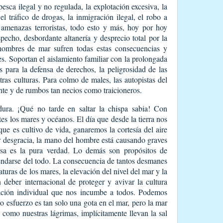
pesca ilegal y no regulada, la explotación excesiva, la
 el tráfico de drogas, la inmigración ilegal, el robo a
amenazas terroristas, todo esto y más, hoy por hoy
echo, desbordante altanería y desprecio total por la
hombres de mar sufren todas estas consecuencias y
s. Soportan el aislamiento familiar con la prolongada
 para la defensa de derechos, la peligrosidad de las
ras culturas. Para colmo de males, las autopistas del
ante y de rumbos tan necios como traicioneros.
dura. ¡Qué no tarde en saltar la chispa sabia! Con
es los mares y océanos. El día que desde la tierra nos
que es cultivo de vida, ganaremos la cortesía del aire
r desgracia, la mano del hombre está causando graves
sa es la pura verdad. Lo demás son propósitos de
ndarse del todo. La consecuencia de tantos desmanes
turas de los mares, la elevación del nivel del mar y la
 deber internacional de proteger y avivar la cultura
ación individual que nos incumbe a todos. Podemos
 esfuerzo es tan solo una gota en el mar, pero la mar
, como nuestras lágrimas, implícitamente llevan la sal