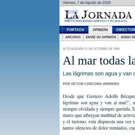
Viernes, 7 de Agosto de 2026
PORTADA
OPINION
DIRECTOR
ARCHIVO
ENVÍE SU OPINIÓN
AVISO D
ACTUALIZADO 21 DE OCTUBRE DE 2009
Al mar todas l
Las lágrimas son agua y van a
POR VÍCTOR CORCOBA HERRERO
Desde que Gustavo Adolfo Bécquer 
lágrimas son agua y van al mar!”, 
siempre olvidada y siempre querida. E
mares que albergan multitud de activid
y el turismo, está dispuesta una vez
tantos silencios de dolor rumiados, cu