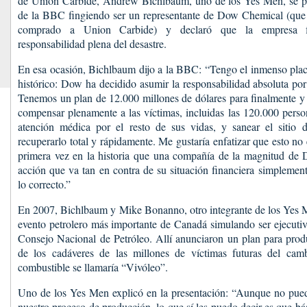
de Union Carbide, Andrew Bichlbaum, uno de los Yes Men, se pr
de la BBC fingiendo ser un representante de Dow Chemical (que 
comprado a Union Carbide) y declaró que la empresa fi
responsabilidad plena del desastre.
En esa ocasión, Bichlbaum dijo a la BBC: “Tengo el inmenso plac
histórico: Dow ha decidido asumir la responsabilidad absoluta por
Tenemos un plan de 12.000 millones de dólares para finalmente y
compensar plenamente a las víctimas, incluidas las 120.000 perso
atención médica por el resto de sus vidas, y sanear el sitio 
recuperarlo total y rápidamente. Me gustaría enfatizar que esto no
primera vez en la historia que una compañía de la magnitud d
acción que va tan en contra de su situación financiera simplement
lo correcto.”
En 2007, Bichlbaum y Mike Bonanno, otro integrante de los Yes M
evento petrolero más importante de Canadá simulando ser ejecuti
Consejo Nacional de Petróleo. Allí anunciaron un plan para produ
de los cadáveres de las millones de víctimas futuras del cam
combustible se llamaría “Vivóleo”.
Uno de los Yes Men explicó en la presentación: “Aunque no puedo
nuestro proceso de producción, lo que sí les puedo decir es que b