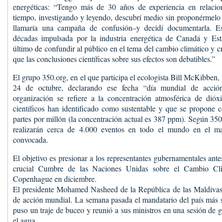
energéticas: “Tengo más de 30 años de experiencia en relacio
tiempo, investigando y leyendo, descubrí medio sin proponérmelo
llamaría una campaña de confusión–y decidí documentarla. 
décadas impulsada por la industria energética de Canadá y Es
último de confundir al público en el tema del cambio climático y cr
que las conclusiones científicas sobre sus efectos son debatibles.”
El grupo 350.org, en el que participa el ecologista Bill McKibben,
24 de octubre, declarando ese fecha “día mundial de acció
organización se refiere a la concentración atmosférica de dió
científicos han identificado como sustentable y que se propone 
partes por millón (la concentración actual es 387 ppm). Según 350
realizarán cerca de 4.000 eventos en todo el mundo en el ma
convocada.
El objetivo es presionar a los representantes gubernamentales ant
crucial Cumbre de las Naciones Unidas sobre el Cambio Clim
Copenhague en diciembre.
El presidente Mohamed Nasheed de la República de las Maldivas 
de acción mundial. La semana pasada el mandatario del país más 
puso un traje de buceo y reunió a sus ministros en una sesión de g
el agua.