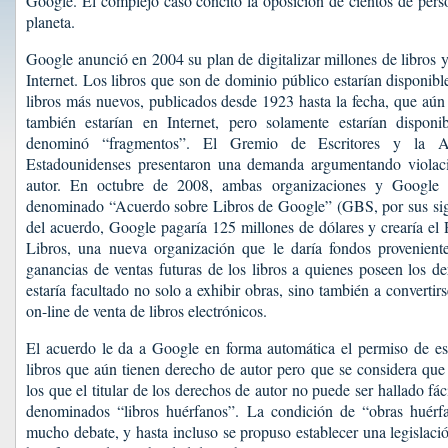
Google. El complejo caso concitó la oposición de cientos de pers
planeta.
Google anunció en 2004 su plan de digitalizar millones de libros 
Internet. Los libros que son de dominio público estarían disponibl
libros más nuevos, publicados desde 1923 hasta la fecha, que aún 
también estarían en Internet, pero solamente estarían dispon
denominó “fragmentos”. El Gremio de Escritores y la As
Estadounidenses presentaron una demanda argumentando violaci
autor. En octubre de 2008, ambas organizaciones y Google 
denominado “Acuerdo sobre Libros de Google” (GBS, por sus sigla
del acuerdo, Google pagaría 125 millones de dólares y crearía el
Libros, una nueva organización que le daría fondos provenient
ganancias de ventas futuras de los libros a quienes poseen los d
estaría facultado no solo a exhibir obras, sino también a convertir
on-line de venta de libros electrónicos.
El acuerdo le da a Google en forma automática el permiso de esc
libros que aún tienen derecho de autor pero que se considera que
los que el titular de los derechos de autor no puede ser hallado fác
denominados “libros huérfanos”. La condición de “obras huérf
mucho debate, y hasta incluso se propuso establecer una legislaci