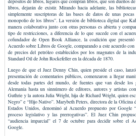
depósitos de libros, lugares que compran libros, que son dueños de 
libros, dejarán de existir. Mirando hacia adelante, las bibliotec
simplemente suscriptoras de las bases de datos de unas pocas
monopolio de los libros”. La versión de biblioteca digital que Ka
manera colaborativa junto con otras personas es abierta y compar
tipo de restricciones, a diferencia de lo que sucede con el acu
cofundador de Open Book Alliance, la coalición que presentó
Acuerdo sobre Libros de Google, comparando a este acuerdo con l
de precios del petróleo establecidos por los magnates de la indus
Standard Oil de John Rockefeller en la década de 1870.
Luego de que el Juez Denny Chin, quien preside el caso, lanzó 
presentación de comentarios públicos, comenzaron a llegar manif
desde todas partes del mundo, de fuentes que van desde los 
Alemania hasta un sinnúmero de editores, autores y artistas com
Guthrie y la autora Julia Wright, hija de Richard Wright, quien esc
Negro” e “Hijo Nativo”. Marybeth Peters, directora de la Oficina
Estados Unidos, denominó al Acuerdo propuesto por Google “
proceso legislativo y las prerrogativas”. El Juez Chin propus
“audiencia imparcial” el 7 de octubre para decidir sobre el 
Google.