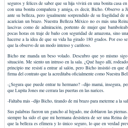
seguros y felices de saber que su hija vivirá en una bonita casa e
con una bonita compañera y amiga, es decir, Bicho. Observo a J
ante su belleza, pero igualmente sorprendido de su fragilidad de 
acarician un brazo. Nuestra Belleza México no es más una Reina
lascivas como de admiración, portento de mujer que bamboleab
pocas horas en traje de baño con seguridad de amazona, sino una 
hacerse a la idea de que su vida ha girado 180 grados. Por eso se
que la observo de un modo intenso y cariñoso.
Bicho me manda un beso volado. Descubro que yo mismo sigo si
situación. Me siento un intruso en la sala. ¿Qué hago allí, rodead
principio me resistí a entrar al salón, pero Bicho insistió en que d
firma del contrato que la acreditaba oficialmente como Nuestra B
-¿Segura que puede entrar tu hermano? –dijo mamá, insegura, p
que Lupita Jones me cerrara las puertas en las narices.
-Faltaba más –dijo Bicho, tirando de mi brazo para meterme a la sa
Sus palabras fueron un gancho al hígado, me doblaron las piernas
siempre ha sido el que mi hermana desistiera de ser una Reina de
que la belleza es efímera y lo único seguro, lo que en verdad preva