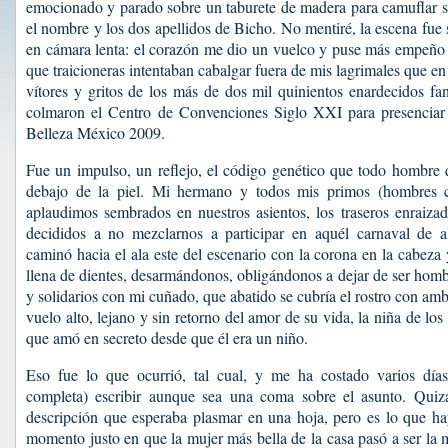
emocionado y parado sobre un taburete de madera para camuflar s
el nombre y los dos apellidos de Bicho. No mentiré, la escena fue 
en cámara lenta: el corazón me dio un vuelco y puse más empeño 
que traicioneras intentaban cabalgar fuera de mis lagrimales que e
vítores y gritos de los más de dos mil quinientos enardecidos fan
colmaron el Centro de Convenciones Siglo XXI para presenciar
Belleza México 2009.
Fue un impulso, un reflejo, el código genético que todo hombre q
debajo de la piel. Mi hermano y todos mis primos (hombres co
aplaudimos sembrados en nuestros asientos, los traseros enraizado
decididos a no mezclarnos a participar en aquél carnaval de a
caminó hacia el ala este del escenario con la corona en la cabeza
llena de dientes, desarmándonos, obligándonos a dejar de ser ho
y solidarios con mi cuñado, que abatido se cubría el rostro con a
vuelo alto, lejano y sin retorno del amor de su vida, la niña de los
que amó en secreto desde que él era un niño.
Eso fue lo que ocurrió, tal cual, y me ha costado varios día
completa) escribir aunque sea una coma sobre el asunto. Quiz
descripción que esperaba plasmar en una hoja, pero es lo que ha
momento justo en que la mujer más bella de la casa pasó a ser la m