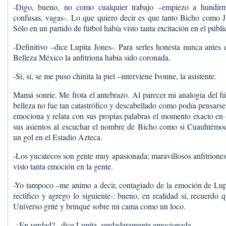
-Digo, bueno, no como cualquier trabajo –empiezo a hundir
confusas, vagas-. Lo que quiero decir es que tanto Bicho como J
Sólo en un partido de fútbol había visto tanta excitación en el públi
-Definitivo –dice Lupita Jones-. Para serles honesta nunca antes 
Belleza México la anfitriona había sido coronada.
-Sí, sí, se me puso chinita la piel –interviene Ivonne, la asistente.
Mamá sonríe. Me frota el antebrazo. Al parecer mi analogía del fú
belleza no fue tan catastrófico y descabellado como podía pensarse
emociona y relata con sus propias palabras el momento exacto en 
sus asientos al escuchar el nombre de Bicho como si Cuauhtémo
un gol en el Estadio Azteca.
-Los yucatecos son gente muy apasionada; maravillosos anfitriones
visto tanta emoción en la gente.
-Yo tampoco –me animo a decir, contagiado de la emoción de Lupi
rectifico y agrego lo siguiente-: bueno, en realidad sí, recuerdo
Universo grité y brinqué sobre mi cama como un loco.
-¿En verdad? –dice Lupita, verdaderamente emocionada.