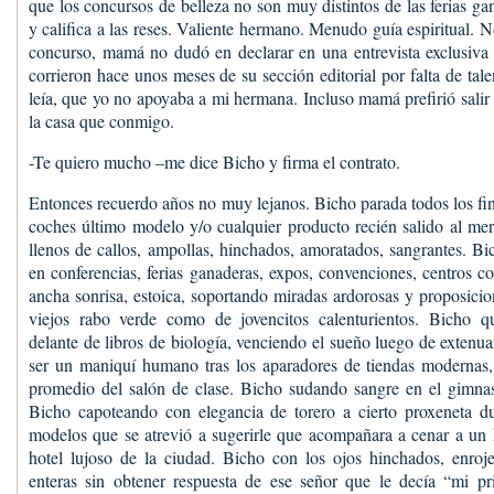
que los concursos de belleza no son muy distintos de las ferias g
y califica a las reses. Valiente hermano. Menudo guía espiritual. N
concurso, mamá no dudó en declarar en una entrevista exclusiva 
corrieron hace unos meses de su sección editorial por falta de ta
leía, que yo no apoyaba a mi hermana. Incluso mamá prefirió salir 
la casa que conmigo.
-Te quiero mucho –me dice Bicho y firma el contrato.
Entonces recuerdo años no muy lejanos. Bicho parada todos los fi
coches último modelo y/o cualquier producto recién salido al merc
llenos de callos, ampollas, hinchados, amoratados, sangrantes. B
en conferencias, ferias ganaderas, expos, convenciones, centros c
ancha sonrisa, estoica, soportando miradas ardorosas y proposicio
viejos rabo verde como de jovencitos calenturientos. Bicho q
delante de libros de biología, venciendo el sueño luego de extenua
ser un maniquí humano tras los aparadores de tiendas modernas, 
promedio del salón de clase. Bicho sudando sangre en el gimnas
Bicho capoteando con elegancia de torero a cierto proxeneta 
modelos que se atrevió a sugerirle que acompañara a cenar a un
hotel lujoso de la ciudad. Bicho con los ojos hinchados, enroj
enteras sin obtener respuesta de ese señor que le decía “mi pr