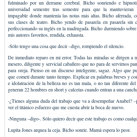
fulminado por un derrame cerebral. Bicho sonriendo e hipnoti
universidad semestre tras semestre para que la mantuvieran
impagable donde mantenía las notas más altas. Bicho aferrada, co
sus clases de teatro. Bicho yendo de pasarela en pasarela sin 
perfeccionando su inglés en la madrugada. Bicho durmiendo sobre l
mis autores favoritos, rendida, exhausta.
-Sólo tengo una cosa que decir –digo, rompiendo el silencio.
De inmediato reparo en mi error. Todas las miradas se dirigen a 
mesero, diligente y servicial caballero que no para de servirnos pan
para oreja. Pienso en un discurso inteligente, sagaz. Algo que p
que cometí durante tanto tiempo. Explicar en palabras breves y co
e idolatración de la belleza no es tan mala, o no tan diferente d
generan 22 hombres en short y calcetas cuando entran a una cancha
-¿Tienes alguna duda del trabajo que va a desempeñar Anabel? –p
ver el titánico esfuerzo que me cuesta abrir la boca de nuevo.
-Ninguna –digo-. Sólo quiero decir que este trabajo es como cualqu
Lupita Jones arquea la ceja. Bicho sonríe. Mamá espera lo peor.