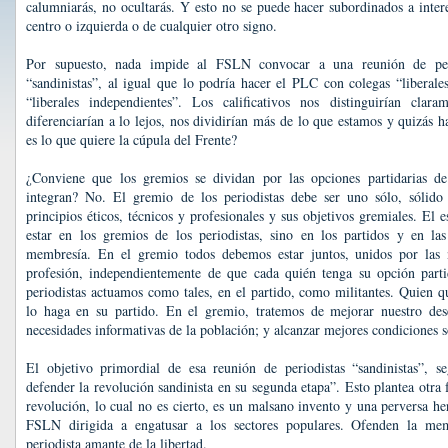
calumniarás, no ocultarás. Y esto no se puede hacer subordinados a intere
centro o izquierda o de cualquier otro signo.
Por supuesto, nada impide al FSLN convocar a una reunión de peri
“sandinistas”, al igual que lo podría hacer el PLC con colegas “liberale
“liberales independientes”. Los calificativos nos distinguirían clar
diferenciarían a lo lejos, nos dividirían más de lo que estamos y quizás h
es lo que quiere la cúpula del Frente?
¿Conviene que los gremios se dividan por las opciones partidarias de
integran? No. El gremio de los periodistas debe ser uno sólo, sólido
principios éticos, técnicos y profesionales y sus objetivos gremiales. El 
estar en los gremios de los periodistas, sino en los partidos y en la
membresía. En el gremio todos debemos estar juntos, unidos por las 
profesión, independientemente de que cada quién tenga su opción parti
periodistas actuamos como tales, en el partido, como militantes. Quien q
lo haga en su partido. En el gremio, tratemos de mejorar nuestro des
necesidades informativas de la población; y alcanzar mejores condiciones 
El objetivo primordial de esa reunión de periodistas “sandinistas”, s
defender la revolución sandinista en su segunda etapa”. Esto plantea otra f
revolución, lo cual no es cierto, es un malsano invento y una perversa he
FSLN dirigida a engatusar a los sectores populares. Ofenden la me
periodista amante de la libertad.