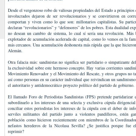
Desde el vergonzoso robo de valiosas propiedades del Estado a principios 
involucrados dejaron de ser revolucionarios y se convirtieron en cor
comportan y viven como lo que son: millonarios capitalistas. Su partic
declaran “revolucionarios” y “defensores” de los pobres. Esta dualidad expl
no desean un cambio de sistema, lo cual sí sería una revolución. Más
explotador de acumulación acelerada de capital, como lo vemos en la fami
más cercanos. Una acumulación deshonesta más rápida que la que hicier
Alemán.
Otra falacia más: sandinistas no significa ser partidario o simpatizante 
la exclusividad sobre este hermoso concepto. Hay varias corrientes sandin
Movimiento Renovador y el Movimiento del Rescate, y otros grupos no tan
así como personas en su carácter individual que reivindican un sandinismo
el autoritario y antidemocrático proyecto político del partido de gobierno.
El llamado Foro de Periodistas Sandinistas (FPS) pretende partidarizar e
subordinarlo a los intereses de una selecta y exclusiva cúpula dirigenc
conciliar estos periodistas los intereses de la cúpula con el deber de in
serviles militantes del partido junto a violentos pandilleros, estén ga
población como hicieron recientemente con miembros de la Coordinadora
nefastos herederos de la Nicolasa Sevilla? ¿Se justifica porque fue 
reprimir?