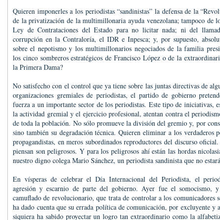
Quieren imponerles a los periodistas “sandinistas” la defensa de la “Revo
de la privatización de la multimillonaria ayuda venezolana; tampoco de lo
Ley de Contrataciones del Estado para no licitar nada; ni del llama
corrupción en la Contraloría, el IDR e Inpesca; y, por supuesto, absol
sobre el nepotismo y los multimillonarios negociados de la familia pres
los cinco sombreros estratégicos de Francisco López o de la extraordina
la Primera Dama?
No satisfecho con el control que ya tiene sobre las juntas directivas de al
organizaciones gremiales de periodistas, el partido de gobierno prete
fuerza a un importante sector de los periodistas. Este tipo de iniciativas, e
la actividad gremial y el ejercicio profesional, atentan contra el periodism
de toda la población. No sólo promueve la división del gremio y, por cons
sino también su degradación técnica. Quieren eliminar a los verdaderos pe
propagandistas, en meros subordinados reproductores del discurso oficial.
piensan son peligrosos. Y para los peligrosos ahí están las hordas nicolas
nuestro digno colega Mario Sánchez, un periodista sandinista que no estará
En vísperas de celebrar el Día Internacional del Periodista, el peri
agresión y escarnio de parte del gobierno. Ayer fue el somocismo,
camuflado de revolucionario, que trata de controlar a los comunicadores 
ha dado cuenta que su errada política de comunicación, por excluyente y a
siquiera ha sabido proyectar un logro tan extraordinario como la alfabeti