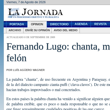
Viernes, 7 de Agosto de 2026
AGENDA
REVISTA
PORTADA
OPINION
DIRECTORIO
ARCHIVO
ENVÍE SU OPINIÓN
AVISO DEL MEDIO
ACTUALIZADO 8 DE SEPTIEMBRE DE 2009
Fernando Lugo: chanta, m
felón
POR LUÍS AGÜERO WAGNER
La palabra "chanta", de uso frecuente en Argentina y Paraguay, 
de la del dialecto campanio cianta-puffi (‘clava-clavos’). De este 
hacían trabajos improvisados o mal concretados.
En estos países la palabra chanta ha venido a significar alguien que
de palabra creíble, que es poco o nada responsable o que no se 
que finge verosímilmente cualidades positivas de las que carece.