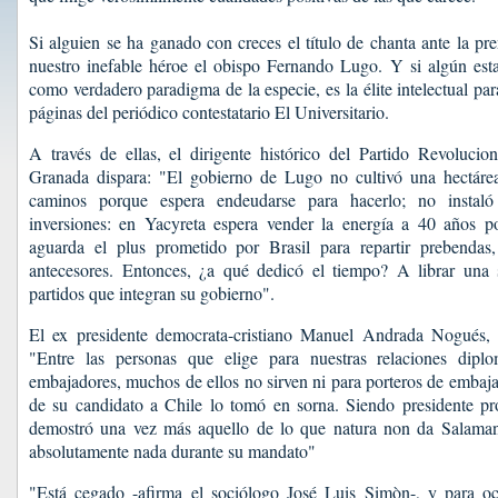
Si alguien se ha ganado con creces el título de chanta ante la pre
nuestro inefable héroe el obispo Fernando Lugo. Y si algún es
como verdadero paradigma de la especie, es la élite intelectual pa
páginas del periódico contestatario El Universitario.
A través de ellas, el dirigente histórico del Partido Revolucio
Granada dispara: "El gobierno de Lugo no cultivó una hectáre
caminos porque espera endeudarse para hacerlo; no instaló
inversiones: en Yacyreta espera vender la energía a 40 años po
aguarda el plus prometido por Brasil para repartir prebendas
antecesores. Entonces, ¿a qué dedicó el tiempo? A librar una s
partidos que integran su gobierno".
El ex presidente democrata-cristiano Manuel Andrada Nogués, 
"Entre las personas que elige para nuestras relaciones diplo
embajadores, muchos de ellos no sirven ni para porteros de embaja
de su candidato a Chile lo tomó en sorna. Siendo presidente p
demostró una vez más aquello de lo que natura non da Salaman
absolutamente nada durante su mandato"
"Está cegado -afirma el sociólogo José Luis Simòn-, y para ocu