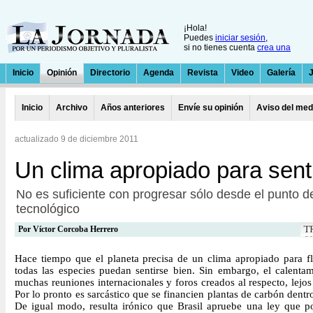
¡Hola!
Puedes
iniciar sesión
,
si no tienes cuenta
crea una
Inicio
Opinión
Directorio
Agenda
Revista
Video
Galería
Inicio
Archivo
Años anteriores
Envíe su opinión
Aviso del med
actualizado 9 de diciembre 2011
Un clima apropiado para sent
No es suficiente con progresar sólo desde el punto d
tecnológico
Por
Víctor Corcoba Herrero
Hace tiempo que el planeta precisa de un clima apropiado para fl
todas las especies puedan sentirse bien. Sin embargo, el calentam
muchas reuniones internacionales y foros creados al respecto, lejos
Por lo pronto es sarcástico que se financien plantas de carbón den
De igual modo, resulta irónico que Brasil apruebe una ley que p