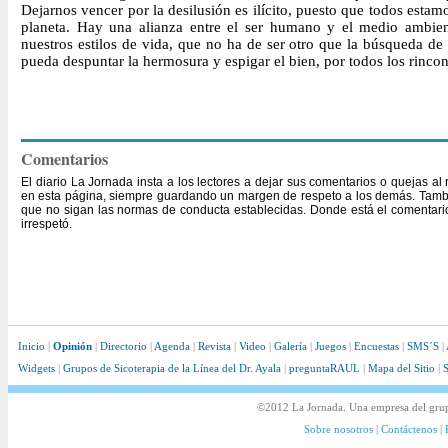
Dejarnos vencer por la desilusión es ilícito, puesto que todos estam
planeta. Hay una alianza entre el ser humano y el medio ambien
nuestros estilos de vida, que no ha de ser otro que la búsqueda de
pueda despuntar la hermosura y espigar el bien, por todos los rincon
Comentarios
El diario La Jornada insta a los lectores a dejar sus comentarios o quejas a
en esta página, siempre guardando un margen de respeto a los demás. Tambi
que no sigan las normas de conducta establecidas. Donde está el comentario,
irrespetó.
Inicio
|
Opinión
|
Directorio
|
Agenda
|
Revista
|
Video
|
Galería
|
Juegos
|
Encuestas
|
SMS´S
|
Widgets
|
Grupos de Sicoterapia de la Línea del Dr. Ayala
|
preguntaRAUL
|
Mapa del Sitio
|
S
©2012 La Jornada. Una empresa del gru
Sobre nosotros
|
Contáctenos
|