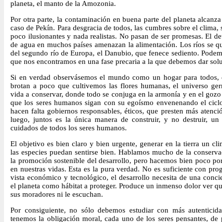
planeta, el manto de la Amozonia.
Por otra parte, la contaminación en buena parte del planeta alcanza
caso de Pekín. Para desgracia de todos, las cumbres sobre el clima, 
poco ilusionantes y nada realistas. No pasan de ser promesas. El det
de agua en muchos países amenazan la alimentación. Los ríos se que
del segundo río de Europa, el Danubio, que fenece sediento. Podemo
que nos encontramos en una fase precaria a la que debemos dar solu
Si en verdad observásemos el mundo como un hogar para todos, d
brotan a poco que cultivemos las flores humanas, el universo ge
vida a conservar, donde todo se conjuga en la armonía y en el gozo d
que los seres humanos sigan con su egoísmo envenenando el ciclo 
hacen falta gobiernos responsables, éticos, que presten más atenc
luego, juntos es la única manera de construir, y no destruir, un
cuidados de todos los seres humanos.
El objetivo es bien claro y bien urgente, generar en la tierra un c
las especies puedan sentirse bien. Hablamos mucho de la conserva
la promoción sostenible del desarrollo, pero hacemos bien poco po
en nuestras vidas. Esta es la pura verdad. No es suficiente con pro
vista económico y tecnológico, el desarrollo necesita de una conci
el planeta como hábitat a proteger. Produce un inmenso dolor ver que
sus moradores ni le escuchan.
Por consiguiente, no sólo debemos estudiar con más autenticidad
tenemos la obligación moral, cada uno de los seres pensantes, de 