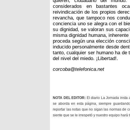
quieren, ciudadano del mundo. 
considerados en bastantes oc
reivindicación de los propios der
revancha, que tampoco nos condu
conciencia uno se alegra con el bi
su dignidad, se valoran sus capaci
misma dignidad humana, inherente 
proceda según una elección conscie
inducido personalmente desde dentr
tanto, cualquier ser humano ha de 
del nivel del miedo. ¡Libertad!.
corcoba@telefonica.net
NOTA DEL EDITOR:
El diario La Jornada insta 
se aborda en esta página, siempre guardan
reportar las notas que no sigan las normas de c
siente que se le irrespetó y nuestro equipo hará 