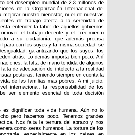
sto del desempleo mundial de 2,3 millones de
iones de la Organización Internacional del
a mejorar nuestro bienestar, ni el de nuestras
uentes de trabajo afecta a la serenidad de
esta entender la labor de aquellos gobiernos
romover el trabajo decente y el crecimiento
 modo a su ciudadanía, que además precisa
til para con los suyos y la misma sociedad, se
desigualdad, garantizando que los suyos, los
ueden atrás. Lo demás importa bien poco. Ahí
aciones, la falta de mano tendida de algunos
 falta de adecuación del intelecto a la realidad
suar posturas, teniendo siempre en cuenta la
vida de las familias más pobres. A mi juicio,
el internacional, la responsabilidad de los
ebe ser elemento esencial de toda decisión
e es dignificar toda vida humana. Aún no lo
cho pero hacemos poco. Tenemos grandes
tica. Nos falta la ternura del abrazo y nos
genera como seres humanos. La tortura de los
oportable, especialmente en los países en