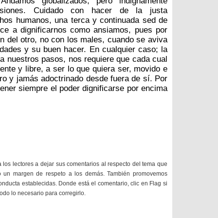
Andamos globalizados, pero indignamente
asiones. Cuidado con hacer de la justa
echos humanos, una terca y continuada sed de
ce a dignificarnos como ansiamos, pues por
en del otro, no con los males, cuando se aviva
dades y su buen hacer. En cualquier caso; la
a nuestros pasos, nos requiere que cada cual
nte y libre, a ser lo que quiera ser, movido e
o y jamás adoctrinado desde fuera de sí. Por
tener siempre el poder dignificarse por encima
a los lectores a dejar sus comentarios al respecto del tema que
do un margen de respeto a los demás. También promovemos
onducta establecidas. Donde está el comentario, clic en Flag si
todo lo necesario para corregirlo.