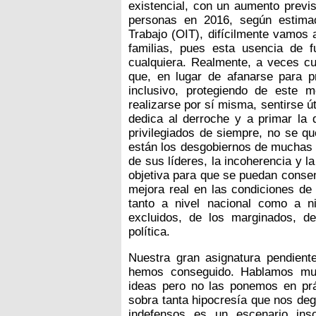
existencial, con un aumento previ
personas en 2016, según estimac
Trabajo (OIT), difícilmente vamos 
familias, pues esta usencia de f
cualquiera. Realmente, a veces cu
que, en lugar de afanarse para p
inclusivo, protegiendo de este
realizarse por sí misma, sentirse ú
dedica al derroche y a primar la 
privilegiados de siempre, no se q
están los desgobiernos de muchas n
de sus líderes, la incoherencia y la
objetiva para que se puedan consen
mejora real en las condiciones de 
tanto a nivel nacional como a niv
excluidos, de los marginados, d
política.
Nuestra gran asignatura pendient
hemos conseguido. Hablamos mu
ideas pero no las ponemos en prác
sobra tanta hipocresía que nos de
indefensos es un escenario ins