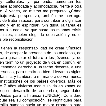
y culturales; y, por ende, aumentan los
lase acomodada y acomodaticia, frente a otra
gno. A veces, yo mismo me pregunto: ¿Cómo
 bajo esta perspectiva, también me interrogo:
 de fraternización, para contribuir a dignificar
no y en lo espiritual? Sin duda, la tarea es
orta a nadie, ya que hasta las mismas crisis
oniales, suelen elegir la separación y no el
ible reconciliación.
tienen la responsabilidad de crear vínculos
s, de arropar la presencia de los ancianos, de
ara garantizar el futuro a los jóvenes; y, de
uen término un proyecto de vida en común, en
én tenemos derecho a un techo decente, a una
ersonas, para sentirnos bien. Llevamos siglos
 familia; y también, a mi manera de ver, nunca
instituciones de los países diversos. Más de
e 7 años vivieron toda su vida en zonas de
iesgo el desarrollo de su cerebro, según datos
Unidas para la Infancia (UNICEF). Considero
cual sea su composición, se dignifiquen para
milia humana hacia un mayor progreso para