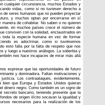
 en cualquier circunstancia, muchos Estados y
ficando vidas, como si no tuviesen derecho a
mero de seres humanos que no pueden proyectar
futuro, y muchos optan por encerrarse en sí
 manera de cohabitar. No saben o no quieren
mente, en muchos países crece el número de
que conviven con la soledad, enclaustrados en
ra toda la especie humana en vez de formar
ciendo es adoctrinar, como si tuviésemos
o esto falla por la falta de respeto que nos
s y luego a nuestros análogos. La soberbia y
también nos hace incapaces de mirar más allá
amos expresar que las oportunidades de futuro
ominante y dominadora. Faltan motivaciones y
justicia. Los contraataques, evidentemente,
tá bien que Europa y Estados Unidos quieran
r el dinero negro. Como también es un signo de
al secreto bancario, teniendo presente que la
fondos de origen ilícito socavan la igualdad y
ursos necesarios para la realización de los