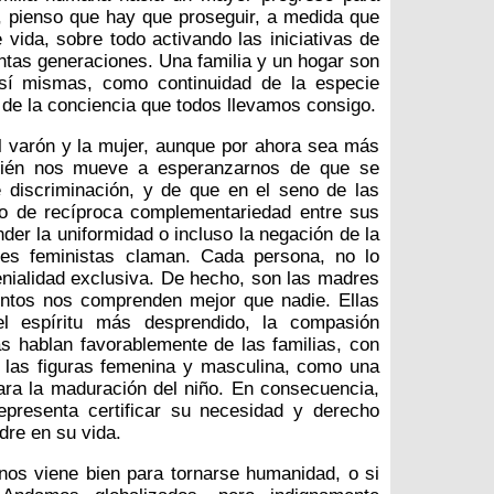
 pienso que hay que proseguir, a medida que
vida, sobre todo activando las iniciativas de
intas generaciones. Una familia y un hogar son
sí mismas, como continuidad de la especie
de la conciencia que todos llevamos consigo.
l varón y la mujer, aunque por ahora sea más
mbién nos mueve a esperanzarnos de que se
 discriminación, y de que en el seno de las
io de recíproca complementariedad entre sus
er la uniformidad o incluso la negación de la
tes feministas claman. Cada persona, no lo
nialidad exclusiva. De hecho, son las madres
ntos nos comprenden mejor que nadie. Ellas
el espíritu más desprendido, la compasión
s hablan favorablemente de las familias, con
e las figuras femenina y masculina, como una
a la maduración del niño. En consecuencia,
epresenta certificar su necesidad y derecho
dre en su vida.
os viene bien para tornarse humanidad, o si