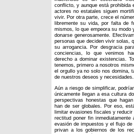
conflicto, y aunque está prohibida
actores no estatales siguen morti
vivir. Por otra parte, crece el nú
libremente su vida, por falta de 
mismos, lo que empeora su modo y
donarse generosamente. Efectiva
personas que deciden vivir solas, 
su arrogancia. Por desgracia pa
conciencias, lo que venimos ha
derecho a dominar existencias. Tod
tenemos, primero a nosotros mismo
el orgullo ya no solo nos domina, 
de nuestros deseos y necesidades.
Aún a riesgo de simplificar, podrí
únicamente llegan a esa cultura d
perspectivas honestas que hagan 
han de ser globales. Por eso, es
limitar evasiones fiscales y reduci
rectitud poner fin inmediatamente 
evasión de impuestos y el flujo de 
privan a los gobiernos de los rec