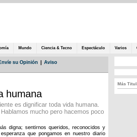
omía
Mundo
Ciencia & Tecno
Espectáculo
Varios
Envíe su Opinión
|
Aviso
Más Titul
ida humana
ente es dignificar toda vida humana.
. Hablamos mucho pero hacemos poco
s digna; sentirnos queridos, reconocidos y
 esperanza que pongamos en nuestro diario