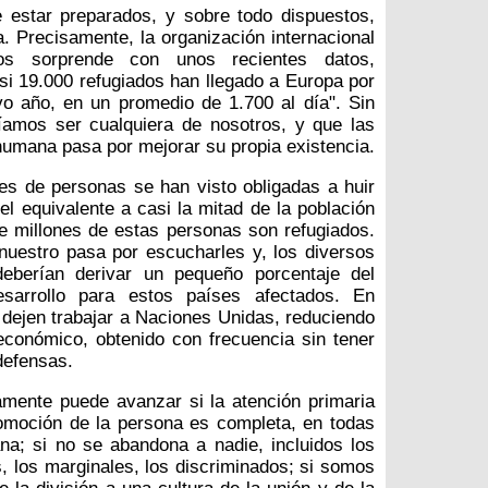
e estar preparados, y sobre todo dispuestos,
 Precisamente, la organización internacional
os sorprende con unos recientes datos,
i 19.000 refugiados han llegado a Europa por
o año, en un promedio de 1.700 al día". Sin
amos ser cualquiera de nosotros, y que las
humana pasa por mejorar su propia existencia.
nes de personas se han visto obligadas a huir
l equivalente a casi la mitad de la población
e millones de estas personas son refugiados.
nuestro pasa por escucharles y, los diversos
deberían derivar un pequeño porcentaje del
sarrollo para estos países afectados. En
dejen trabajar a Naciones Unidas, reduciendo
económico, obtenido con frecuencia sin tener
defensas.
mente puede avanzar si la atención primaria
promoción de la persona es completa, en todas
na; si no se abandona a nadie, incluidos los
s, los marginales, los discriminados; si somos