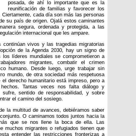
posada, de ahí lo importante que es la
reunificación de familias y favorecer los
. Ciertamente, cada día son más las personas
de su país de origen. Ojalá estos caminantes
anera segura, ordenada y protegida, a las
egulación internacional que les ampare.
 continúan vivos y las tragedias migratorias
dopción de la Agenda 2030, hay un signo de
s los líderes mundiales se comprometieron a
rabajadores migrantes, combatir el crimen
fico humano. Desde luego, urge trabajar sin
tro mundo, de otra sociedad más respetuosa
el derecho humanitario está impreso, pero a
hechos. Tantas veces nos falta diálogo y
sufre, sentido de responsabilidad, y sobre
ntrar el camino del sosiego.
 de la multitud de avances, debiéramos saber
 conjunto. O caminamos todos juntos hacia la
más que se nos llene la boca de ella. Las
ue muchos migrantes o refugiados tienen que
esta entender las restricciones fronterizas a