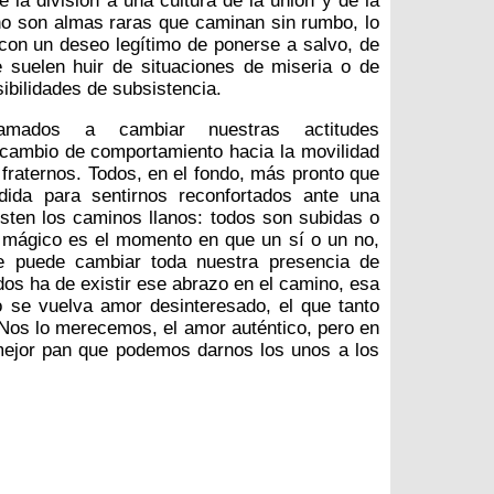
 la división a una cultura de la unión y de la
no son almas raras que caminan sin rumbo, lo
con un deseo legítimo de ponerse a salvo, de
 suelen huir de situaciones de miseria o de
bilidades de subsistencia.
lamados a cambiar nuestras actitudes
 cambio de comportamiento hacia la movilidad
fraternos. Todos, en el fondo, más pronto que
ida para sentirnos reconfortados ante una
isten los caminos llanos: todos son subidas o
e mágico es el momento en que un sí o un no,
ue puede cambiar toda nuestra presencia de
odos ha de existir ese abrazo en el camino, esa
o se vuelva amor desinteresado, el que tanto
Nos lo merecemos, el amor auténtico, pero en
mejor pan que podemos darnos los unos a los