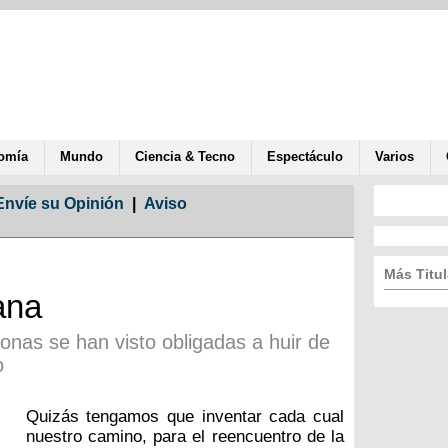
omía
Mundo
Ciencia & Tecno
Espectáculo
Varios
Envíe su Opinión
|
Aviso
Más Titul
ana
onas se han visto obligadas a huir de
o
Quizás tengamos que inventar cada cual
nuestro camino, para el reencuentro de la