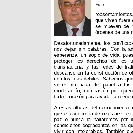
Foto
reasentamientos
que viven fuera 
se muevan de m
órdenes de una r
Desafortunadamente, los conflictos
nos dejan sin palabras. Con la a
esperanza, un soplo de vida, pue
proteger los derechos de los t
transnacional y las redes de trá
descanso en la construcción de o
con los más débiles. Sabemos que 
veces no pasa del papel a los 
moderación, compasión por quien 
todo, corazón para ayudar a reenco
A estas alturas del conocimiento,
que el camino ha de realizarse en
paz o nunca la hallaremos por 
condiciones degradantes en las q
vivir son intolerables. También cu