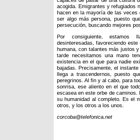
capaces de pasar de una cultura de
acogida. Emigrantes y refugiados 
hacen en la mayoría de las veces 
ser algo más persona, puesto que
persecución, buscando mejores posi
Por consiguiente, estamos l
desinteresadas, favoreciendo este
humana, con talantes más justos y 
tarde necesitamos una mano tend
existencia en el que para nadie ex
bajadas. Precisamente, el instant
llega a trascendernos, puesto q
peregrinos. Al fin y al cabo, para t
sonrisa, ese aliento en el que tod
escasea en este orbe de caminos. 
su humanidad al completo. Es el 
otros, y los otros a los unos.
corcoba@telefonica.net