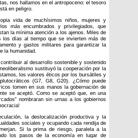
tas, nos hallamos en el antropoceno: el tesoro
stá en peligro.
ropia vida de muchísimos niños, mujeres y
 los más encumbrados y privilegiados, que
tan la mínima atención a los ajenos. Miles de
los días al tiempo que se invierten más de
mento y gastos militares para garantizar la
de la humanidad.
ontribuir al desarrollo sostenible y sostenido
neoliberalismo sustituyó la cooperación por la
stamos, los valores éticos por los bursátiles y
 plutocráticos (G7, G8, G20). ¿Cómo puede
 ricos tomen en sus manos la gobernación de
nte se aceptó. Como se aceptó que, en una
rcados” nombraran sin urnas a los gobiernos
mocracia!
lación, la deslocalización productiva y la
ualdades sociales y ocupando cada rendija de
merjan. Si la prima de riesgo, paralela a la
ando los pasos de la economía en lugar de