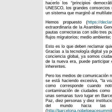
hacerlo los “principios democrá
UNESCO, los grandes consorcios n
un sistema que marginó al multilat
Hemos propuesto (
https://decl
extraordinaria de la Asamblea Gen
pautas correctoras con sólo tres p
flujos migratorios; medio ambiente;
Esto es lo que deben reclamar qui
Gracias a la tecnología digital ya
conciencia global, ya somos ciuda
de la nueva era, puede participar
inherentes.
Pero los medios de comunicación n
se está haciendo excesiva, “la v
como corresponde cuando noti
contaminación de ciudades como M
unas semanas tuvo lugar en Barcel
Paz, diez personas y diez instituc
del mundo hacia las d
(
http://barcelona.nobelpeacesummit