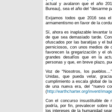
actual y avalaron que el año 201
Bureau), sea el año del “desarme pa
Exijamos todos que 2016 sea el 
armamentismo en favor de la cordur
Sí, ahora es inaplazable levantar l
de que sea demasiado tarde. Const
ofuscados por las baratijas y el bu
perniciosos, con unos medios de 
favorecen la gregarización y el ol
grandes desafíos que en la act
personas y que, en breve plazo, pu
Voz de “Nosotros, los pueblos…”
Unidas, que pueda velar, graci
cumplimiento a escala global de la
de una nueva era, del “nuevo co
(
http://earthcharter.org/invent/ima
Con el concurso insustituible de
podría, por fin, prevalecer sobre 
los intereses de la humanidad sean