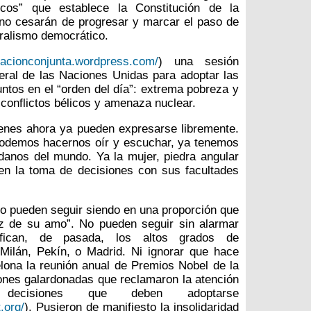
ticos” que establece la Constitución de la
o cesarán de progresar y marcar el paso de
eralismo democrático.
aracionconjunta.wordpress.com/
) una sesión
eral de las Naciones Unidas para adoptar las
untos en el “orden del día”: extrema pobreza y
 conflictos bélicos y amenaza nuclear.
enes ahora ya pueden expresarse libremente.
 podemos hacernos oír y escuchar, ya tenemos
danos del mundo. Ya la mujer, piedra angular
 en la toma de decisiones con sus facultades
o pueden seguir siendo en una proporción que
oz de su amo”. No pueden seguir sin alarmar
fican, de pasada, los altos grados de
ilán, Pekín, o Madrid. Ni ignorar que hace
ona la reunión anual de Premios Nobel de la
iones galardonadas que reclamaron la atención
ecisiones que deben adoptarse
.org/
). Pusieron de manifiesto la insolidaridad