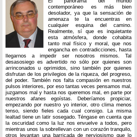
El panorama del mundo
contemporáneo es más bien
desolador, ya que la sensación de
amenaza te la encuentras en
cualquier esquina del camino.
Realmente, sí que es inquietante
esta atmósfera, donde cohabita
tanto mal físico y moral, que nos
engancha en contradicciones, hasta
llegarnos a impedir ser nosotros mismos. Tal
desasosiego es advertido no sólo por quienes son
arrinconados u oprimidos, sino también por quienes
disfrutan de los privilegios de la riqueza, del progreso,
del poder. También nos falta compasión en nuestros
pulsos interiores, por eso tantas veces pensamos mal,
juzgamos mal y hasta nos queremos mal, en parte por
nuestros afanes egoístas. Deberíamos propiciar,
empezando por nuestro yo interior, otro clima menos
tenso, siendo fieles cada cual consigo. La misma
lealtad tiene un latir sosegado. Téngase en cuenta que
la oscuridad como la luz nos envuelve a todos, pero
mientras unos la sobrellevan con un corazón tranquilo,
otros levantan una barricada de nerviosismo que lo