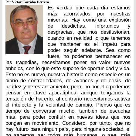
Por Víctor Corcoba Herrero
Es verdad que cada día estamos
más acorralados por nuestras
miserias. Hay como una explosión
de desdichas, infortunios y
desgracias, que nos desilusionan,
cuando en realidad lo que tenemos
que mantener es el ímpetu para
poder seguir adelante. Sea como
fuere, no podemos permanecer en
las tragedias, necesitamos poner en valor nuevos
anhelos, con lo que esto supone de oportunidad y vida.
Esto no es nuevo, nuestra historia como especie es un
diario de contrariedades, de avances y de crisis, de
lucidez y de estancamiento; pero, no por ello podemos
pensar en clave apocalíptica, aunque tengamos la
tentación de hacerlo, al contrario necesitamos activar
el intelecto y la voluntad de cambio. Pienso que es
tiempo de conversar mucho, también de escuchar
más, para poder confluir en nuevas ideas que nos
pongan en movimiento. Considero, por tanto, que no
hay futuro para ningún país, para ninguna sociedad, si
no sabemos ser todos más humanos, o sea, más