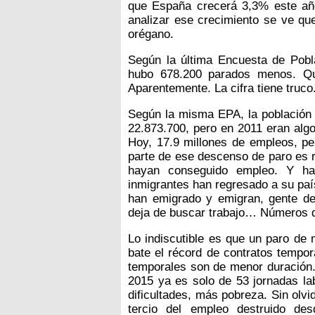
que España crecerá 3,3% este añ
analizar ese crecimiento se ve que
orégano.
Según la última Encuesta de Pobl
hubo 678.200 parados menos. Qué
Aparentemente. La cifra tiene truco
Según la misma EPA, la población a
22.873.700, pero en 2011 eran alg
Hoy, 17.9 millones de empleos, per
parte de ese descenso de paro es r
hayan conseguido empleo. Y ha
inmigrantes han regresado a su paí
han emigrado y emigran, gente des
deja de buscar trabajo… Números qu
Lo indiscutible es que un paro de
bate el récord de contratos tempo
temporales son de menor duración.
2015 ya es solo de 53 jornadas la
dificultades, más pobreza. Sin olv
tercio del empleo destruido d