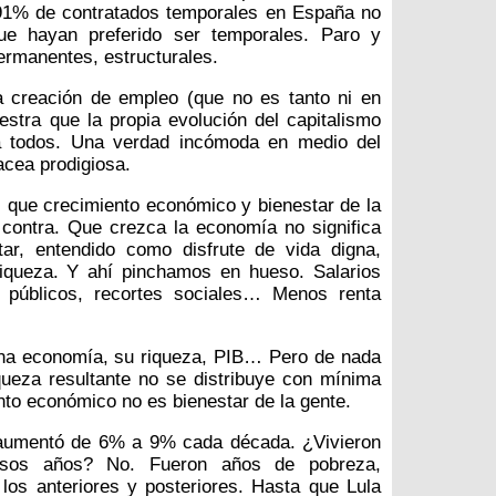
 91% de contratados temporales en España no
ue hayan preferido ser temporales. Paro y
ermanentes, estructurales.
a creación de empleo (que no es tanto ni en
estra que la propia evolución del capitalismo
a todos. Una verdad incómoda en medio del
acea prodigiosa.
 que crecimiento económico y bienestar de la
 contra. Que crezca la economía no significa
tar, entendido como disfrute de vida digna,
riqueza. Y ahí pinchamos en hueso. Salarios
 públicos, recortes sociales… Menos renta
una economía, su riqueza, PIB… Pero de nada
queza resultante no se distribuye con mínima
nto económico no es bienestar de la gente.
 aumentó de 6% a 9% cada década. ¿Vivieron
 esos años? No. Fueron años de pobreza,
los anteriores y posteriores. Hasta que Lula