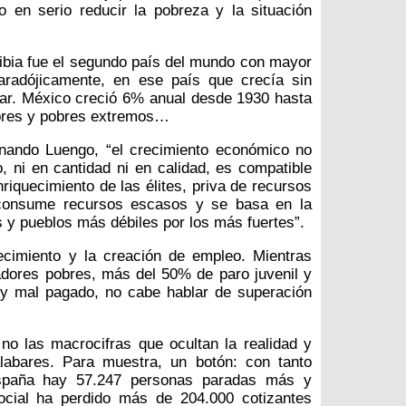
o en serio reducir la pobreza y la situación
ibia fue el segundo país del mundo con mayor
aradójicamente, en ese país que crecía sin
rar. México creció 6% anual desde 1930 hasta
bres y pobres extremos…
nando Luengo, “el crecimiento económico no
o, ni en cantidad ni en calidad, es compatible
nriquecimiento de las élites, priva de recursos
, consume recursos escasos y se basa en la
 y pueblos más débiles por los más fuertes”.
ecimiento y la creación de empleo. Mientras
dores pobres, más del 50% de paro juvenil y
 y mal pagado, no cabe hablar de superación
no las macrocifras que ocultan la realidad y
abares. Para muestra, un botón: con tanto
 España hay 57.247 personas paradas más y
ocial ha perdido más de 204.000 cotizantes