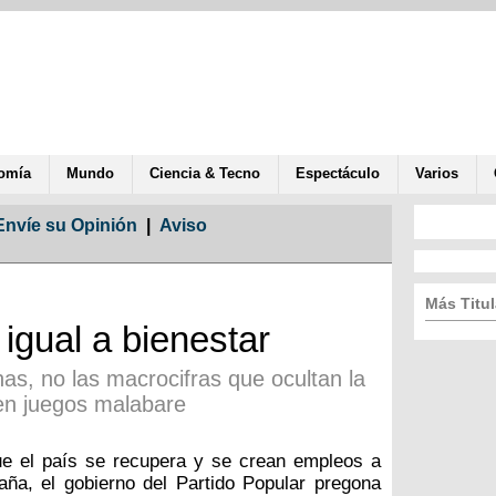
omía
Mundo
Ciencia & Tecno
Espectáculo
Varios
Envíe su Opinión
|
Aviso
Más Titul
igual a bienestar
as, no las macrocifras que ocultan la
cen juegos malabare
ue el país se recupera y se crean empleos a
traña, el gobierno del Partido Popular pregona