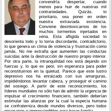
convendría despertar, cuando
menos para huir de nuestras mil
contrariedades. Quizás, lo
prioritario, sea poner en orden
nuestra extraviada existencia.
Conviene desintoxicarnos de los
muchos tormentos injertados en
vena. Esta afligida sociedad lo
desorienta todo y lo torna discordante, contradictorio,
lo que genera un clima de violencia y frustración como
jamás. No me extraña que aumenten las conductas
suicidas ante la destrucción de nuestro propio interior.
Por otra parte, la intranquilidad nos está dejando sin
fuerzas y, lo que es peor, sin esperanza para poder
reconstituirnos en la quietud. Parece que este lustro
depresivo nos ha enraizado con sus amarguras,
impidiéndonos levantar cabeza, y proseguir el camino
del sosiego. A partir de este reconocimiento, los
líderes mundiales no sólo han de admitir la urgencia de
impulsar el crecimiento financiero, también deberían
estimular las alianzas por la cual la especia humana
se confraterniza desde mundos diversos, pero todos
necesarios e imprescindibles para hacer familia.