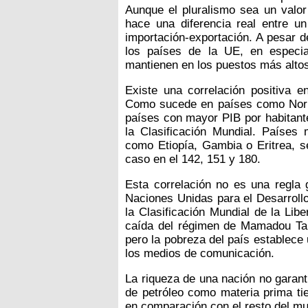
Aunque el pluralismo sea un valor
hace una diferencia real entre 
importación-exportación. A pesar de
los países de la UE, en especi
mantienen en los puestos más altos 
Existe una correlación positiva en
Como sucede en países como Noru
países con mayor PIB por habitant
la Clasificación Mundial. Países 
como Etiopía, Gambia o Eritrea, s
caso en el 142, 151 y 180.
Esta correlación no es una regla 
Naciones Unidas para el Desarrollo
la Clasificación Mundial de la Lib
caída del régimen de Mamadou Tand
pero la pobreza del país establece u
los medios de comunicación.
La riqueza de una nación no garant
de petróleo como materia prima tie
en comparación con el resto del mu