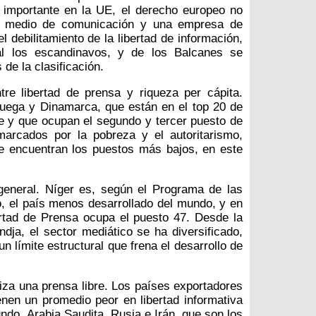
 importante en la UE, el derecho europeo no
un medio de comunicación y una empresa de
l debilitamiento de la libertad de información,
al los escandinavos, y de los Balcanes se
de la clasificación.
tre libertad de prensa y riqueza per cápita.
ega y Dinamarca, que están en el top 20 de
e y que ocupan el segundo y tercer puesto de
marcados por la pobreza y el autoritarismo,
e encuentran los puestos más bajos, en este
general. Níger es, según el Programa de las
, el país menos desarrollado del mundo, y en
ertad de Prensa ocupa el puesto 47. Desde la
ja, el sector mediático se ha diversificado,
n límite estructural que frena el desarrollo de
iza una prensa libre. Los países exportadores
nen un promedio peor en libertad informativa
ndo. Arabia Saudita, Rusia e Irán, que son los