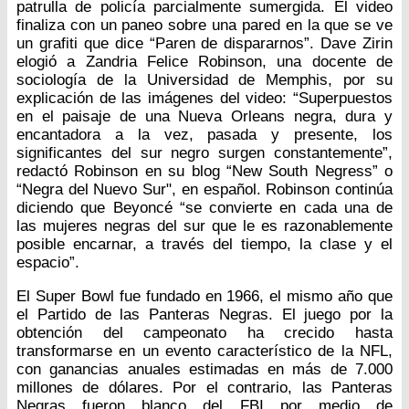
patrulla de policía parcialmente sumergida. El video
finaliza con un paneo sobre una pared en la que se ve
un grafiti que dice “Paren de dispararnos”. Dave Zirin
elogió a Zandria Felice Robinson, una docente de
sociología de la Universidad de Memphis, por su
explicación de las imágenes del video: “Superpuestos
en el paisaje de una Nueva Orleans negra, dura y
encantadora a la vez, pasada y presente, los
significantes del sur negro surgen constantemente”,
redactó Robinson en su blog “New South Negress” o
“Negra del Nuevo Sur", en español. Robinson continúa
diciendo que Beyoncé “se convierte en cada una de
las mujeres negras del sur que le es razonablemente
posible encarnar, a través del tiempo, la clase y el
espacio”.
El Super Bowl fue fundado en 1966, el mismo año que
el Partido de las Panteras Negras. El juego por la
obtención del campeonato ha crecido hasta
transformarse en un evento característico de la NFL,
con ganancias anuales estimadas en más de 7.000
millones de dólares. Por el contrario, las Panteras
Negras fueron blanco del FBI por medio de