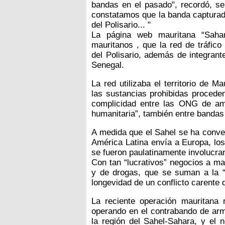
bandas en el pasado", recordó, se
constatamos que la banda capturad
del Polisario... "
La página web mauritana “Sahar
mauritanos , que la red de tráfi
del Polisario, además de integrant
Senegal.
La red utilizaba el territorio de M
las sustancias prohibidas proceden
complicidad entre las ONG de am
humanitaria”, también entre bandas 
A medida que el Sahel se ha conver
América Latina envía a Europa, los
se fueron paulatinamente involucran
Con tan “lucrativos” negocios a ma
y de drogas, que se suman a la “a
longevidad de un conflicto carente 
La reciente operación mauritana 
operando en el contrabando de ar
la región del Sahel-Sahara, y el 