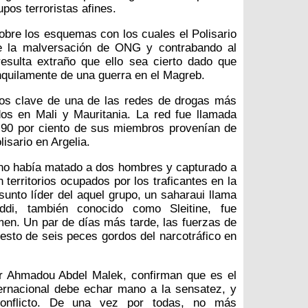
pos terroristas afines.
obre los esquemas con los cuales el Polisario
e la malversación de ONG y contrabando al
esulta extraño que ello sea cierto dado que
quilamente de una guerra en el Magreb.
os clave de una de las redes de drogas más
os en Mali y Mauritania. La red fue llamada
l 90 por ciento de sus miembros provenían de
isario en Argelia.
tano había matado a dos hombres y capturado a
 territorios ocupados por los traficantes en la
sunto líder del aquel grupo, un saharaui llama
di, también conocido como Sleitine, fue
en. Un par de días más tarde, las fuerzas de
resto de seis peces gordos del narcotráfico en
or Ahmadou Abdel Malek, confirman que es el
rnacional debe echar mano a la sensatez, y
onflicto. De una vez por todas, no más