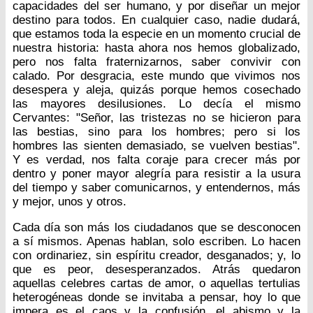
capacidades del ser humano, y por diseñar un mejor
destino para todos. En cualquier caso, nadie dudará,
que estamos toda la especie en un momento crucial de
nuestra historia: hasta ahora nos hemos globalizado,
pero nos falta fraternizarnos, saber convivir con
calado. Por desgracia, este mundo que vivimos nos
desespera y aleja, quizás porque hemos cosechado
las mayores desilusiones. Lo decía el mismo
Cervantes: "Señor, las tristezas no se hicieron para
las bestias, sino para los hombres; pero si los
hombres las sienten demasiado, se vuelven bestias".
Y es verdad, nos falta coraje para crecer más por
dentro y poner mayor alegría para resistir a la usura
del tiempo y saber comunicarnos, y entendernos, más
y mejor, unos y otros.
Cada día son más los ciudadanos que se desconocen
a sí mismos. Apenas hablan, solo escriben. Lo hacen
con ordinariez, sin espíritu creador, desganados; y, lo
que es peor, desesperanzados. Atrás quedaron
aquellas celebres cartas de amor, o aquellas tertulias
heterogéneas donde se invitaba a pensar, hoy lo que
impera es el caos y la confusión, el abismo y la