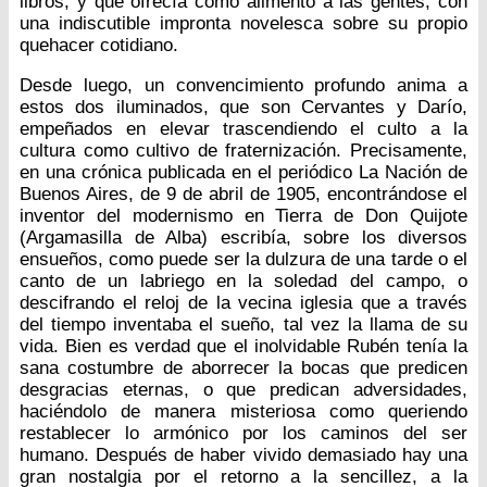
libros, y que ofrecía como alimento a las gentes, con
una indiscutible impronta novelesca sobre su propio
quehacer cotidiano.
Desde luego, un convencimiento profundo anima a
estos dos iluminados, que son Cervantes y Darío,
empeñados en elevar trascendiendo el culto a la
cultura como cultivo de fraternización. Precisamente,
en una crónica publicada en el periódico La Nación de
Buenos Aires, de 9 de abril de 1905, encontrándose el
inventor del modernismo en Tierra de Don Quijote
(Argamasilla de Alba) escribía, sobre los diversos
ensueños, como puede ser la dulzura de una tarde o el
canto de un labriego en la soledad del campo, o
descifrando el reloj de la vecina iglesia que a través
del tiempo inventaba el sueño, tal vez la llama de su
vida. Bien es verdad que el inolvidable Rubén tenía la
sana costumbre de aborrecer la bocas que predicen
desgracias eternas, o que predican adversidades,
haciéndolo de manera misteriosa como queriendo
restablecer lo armónico por los caminos del ser
humano. Después de haber vivido demasiado hay una
gran nostalgia por el retorno a la sencillez, a la