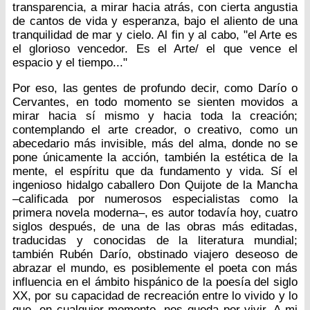
transparencia, a mirar hacia atrás, con cierta angustia
de cantos de vida y esperanza, bajo el aliento de una
tranquilidad de mar y cielo. Al fin y al cabo, "el Arte es
el glorioso vencedor. Es el Arte/ el que vence el
espacio y el tiempo..."
Por eso, las gentes de profundo decir, como Darío o
Cervantes, en todo momento se sienten movidos a
mirar hacia sí mismo y hacia toda la creación;
contemplando el arte creador, o creativo, como un
abecedario más invisible, más del alma, donde no se
pone únicamente la acción, también la estética de la
mente, el espíritu que da fundamento y vida. Sí el
ingenioso hidalgo caballero Don Quijote de la Mancha
–calificada por numerosos especialistas como la
primera novela moderna–, es autor todavía hoy, cuatro
siglos después, de una de las obras más editadas,
traducidas y conocidas de la literatura mundial;
también Rubén Darío, obstinado viajero deseoso de
abrazar el mundo, es posiblemente el poeta con más
influencia en el ámbito hispánico de la poesía del siglo
XX, por su capacidad de recreación entre lo vivido y lo
que, en cualquier momento, nos queda por vivir. A mi