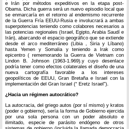
e Irán por métodos expeditivos en la etapa post-
Obama. Dicha guerra será un nuevo episodio local que
se enmarcaría en el retorno al endemismo recurrente
de la Guerra Fría EEUU-Rusia e involucrará a ambas
superpotencias teniendo como colabores necesarios a
las potencias regionales (Israel, Egipto, Arabia Saudí e
Irán), abarcando el espacio geográfico que se extiende
desde el arco mediterráneo (Libia , Siria y Líbano)
hasta Yemen y Somalia y teniendo a Irak como
epicentro ( rememorando la Guerra de Vietnam con
Lindon B. Johnson (1963-1.969).y cuyo desenlace
podría tener como efectos colaterales el diseño de una
nueva cartografía favorable a los intereses
geopolíticos de EEUU, Gran Bretaña e Israel con la
implementación del Gran Israel (“ Eretz Israel”).
¿Hacia un régimen autocrático?
La autocracia, del griego autos (por sí mismo) y kratos
(poder o gobierno), sería la forma de Gobierno ejercida
por una sola persona con un poder absoluto e
ilimitado, especie de parásito endógeno de otros
sistemas de gobierno (incluida la llamada democracia