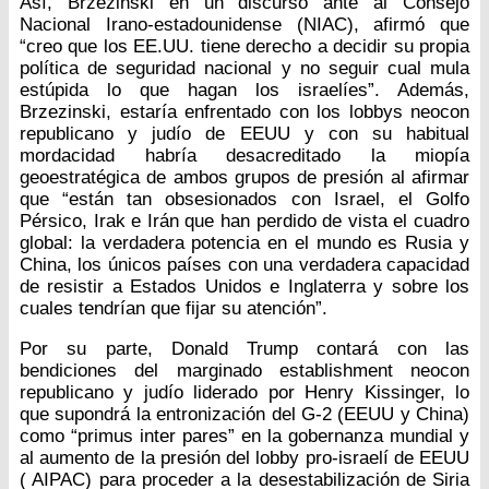
Así, Brzezinski en un discurso ante al Consejo
Nacional Irano-estadounidense (NIAC), afirmó que
“creo que los EE.UU. tiene derecho a decidir su propia
política de seguridad nacional y no seguir cual mula
estúpida lo que hagan los israelíes”. Además,
Brzezinski, estaría enfrentado con los lobbys neocon
republicano y judío de EEUU y con su habitual
mordacidad habría desacreditado la miopía
geoestratégica de ambos grupos de presión al afirmar
que “están tan obsesionados con Israel, el Golfo
Pérsico, Irak e Irán que han perdido de vista el cuadro
global: la verdadera potencia en el mundo es Rusia y
China, los únicos países con una verdadera capacidad
de resistir a Estados Unidos e Inglaterra y sobre los
cuales tendrían que fijar su atención”.
Por su parte, Donald Trump contará con las
bendiciones del marginado establishment neocon
republicano y judío liderado por Henry Kissinger, lo
que supondrá la entronización del G-2 (EEUU y China)
como “primus inter pares” en la gobernanza mundial y
al aumento de la presión del lobby pro-israelí de EEUU
( AIPAC) para proceder a la desestabilización de Siria