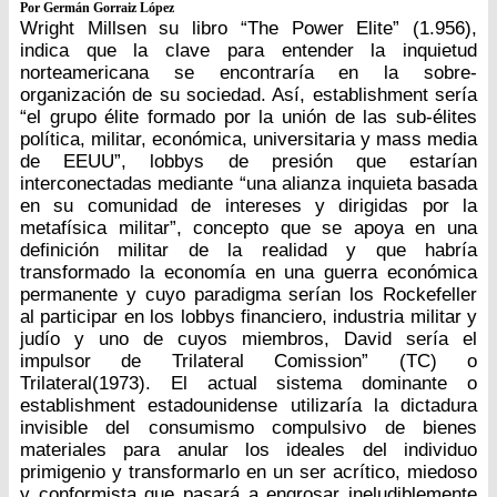
Por Germán Gorraiz López
Wright Millsen su libro “The Power Elite” (1.956),
indica que la clave para entender la inquietud
norteamericana se encontraría en la sobre-
organización de su sociedad. Así, establishment sería
“el grupo élite formado por la unión de las sub-élites
política, militar, económica, universitaria y mass media
de EEUU”, lobbys de presión que estarían
interconectadas mediante “una alianza inquieta basada
en su comunidad de intereses y dirigidas por la
metafísica militar”, concepto que se apoya en una
definición militar de la realidad y que habría
transformado la economía en una guerra económica
permanente y cuyo paradigma serían los Rockefeller
al participar en los lobbys financiero, industria militar y
judío y uno de cuyos miembros, David sería el
impulsor de Trilateral Comission” (TC) o
Trilateral(1973). El actual sistema dominante o
establishment estadounidense utilizaría la dictadura
invisible del consumismo compulsivo de bienes
materiales para anular los ideales del individuo
primigenio y transformarlo en un ser acrítico, miedoso
y conformista que pasará a engrosar ineludiblemente