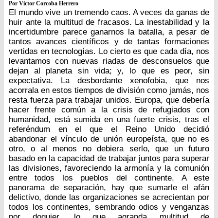
Por Víctor Corcoba Herrero
El mundo vive un tremendo caos. A veces da ganas de
huir ante la multitud de fracasos. La inestabilidad y la
incertidumbre parece ganarnos la batalla, a pesar de
tantos avances científicos y de tantas formaciones
vertidas en tecnologías. Lo cierto es que cada día, nos
levantamos con nuevas riadas de desconsuelos que
dejan al planeta sin vida; y, lo que es peor, sin
expectativa. La desbordante xenofobia, que nos
acorrala en estos tiempos de división como jamás, nos
resta fuerza para trabajar unidos. Europa, que debería
hacer frente común a la crisis de refugiados con
humanidad, está sumida en una fuerte crisis, tras el
referéndum en el que el Reino Unido decidió
abandonar el vínculo de unión europeísta, que no es
otro, o al menos no debiera serlo, que un futuro
basado en la capacidad de trabajar juntos para superar
las divisiones, favoreciendo la armonía y la comunión
entre todos los pueblos del continente. A este
panorama de separación, hay que sumarle el afán
delictivo, donde las organizaciones se acrecientan por
todos los continentes, sembrando odios y venganzas
por doquier, lo que agranda multitud de