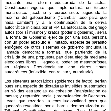
mediante una reforma edulcorada de la actual
Constitución vigente que implementará un Estado
monárquico, jacobino y eurocéntrico, siguiendo la
máxima del gatopardismo (“Cambiar todo para que
nada cambie”) y a la continuación de la deriva
autocrática iniciada por el PP. La autocracia, del griego
autos (por sí mismo) y kratos (poder o gobierno), sería
la forma de Gobierno ejercida por una sola persona
con un poder absoluto e ilimitado, especie de parásito
endógeno de otros sistemas de gobierno (incluida la
llamada democracia formal), que partiendo de la
crisálida de una propuesta partidista elegida mediante
elecciones libres , llegado al poder se metamorfosea
en régimen Presidencialista con claros tintes
autocráticos (inflexible, centralista y autoritario).
Los sistemas autocráticos (gobiernos de facto), serían
pues una especie de dictaduras invisibles sustentados
en sólidas estrategias de cohesión (manipulación de
masas) y represión social ( promulgación de Decretos-
Leyes que rozarían la constitucionalidad pero que
quedarán revestidos por el barniz democratizador del
Tribunal Constitucional de turno (Ley Mordaza)