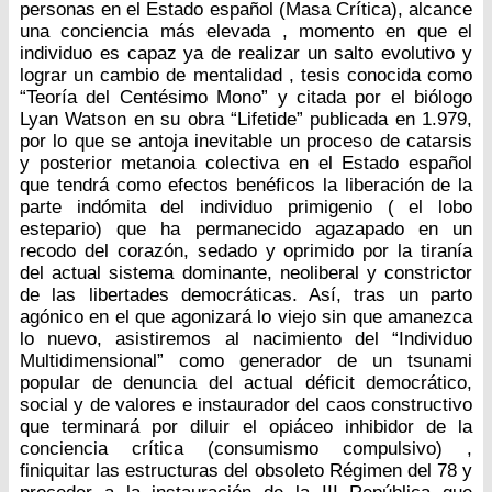
personas en el Estado español (Masa Crítica), alcance
una conciencia más elevada , momento en que el
individuo es capaz ya de realizar un salto evolutivo y
lograr un cambio de mentalidad , tesis conocida como
“Teoría del Centésimo Mono” y citada por el biólogo
Lyan Watson en su obra “Lifetide” publicada en 1.979,
por lo que se antoja inevitable un proceso de catarsis
y posterior metanoia colectiva en el Estado español
que tendrá como efectos benéficos la liberación de la
parte indómita del individuo primigenio ( el lobo
estepario) que ha permanecido agazapado en un
recodo del corazón, sedado y oprimido por la tiranía
del actual sistema dominante, neoliberal y constrictor
de las libertades democráticas. Así, tras un parto
agónico en el que agonizará lo viejo sin que amanezca
lo nuevo, asistiremos al nacimiento del “Individuo
Multidimensional” como generador de un tsunami
popular de denuncia del actual déficit democrático,
social y de valores e instaurador del caos constructivo
que terminará por diluir el opiáceo inhibidor de la
conciencia crítica (consumismo compulsivo) ,
finiquitar las estructuras del obsoleto Régimen del 78 y