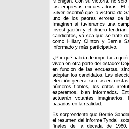
Michigan. Con su victoria, no solo 
las empresas encuestadoras. El es
Silver escribió que la victoria de 
uno de los peores errores de la
Imaginen si tuviéramos una campa
investigación y el dinero tendrían
candidatos, ya sea que se trate d
como Hillary Clinton y Bernie S
informado y más participativo.
¿Por qué habría de importar a quié
viven en otra parte del estado? D
en función de las encuestas, sin
adoptan los candidatos. Las elecci
elección general son las encuestas 
números fiables, los datos irref
esperemos, bien informados. En
actuarán votantes imaginarios, 
basados en la realidad.
Es sorprendente que Bernie Sander
el resumen del informe Tyndall sob
finales de la década de 1980, 