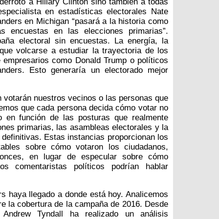
derrotó a Hillary Clinton sino también a todas
pecialista en estadísticas electorales Nate
Sanders en Michigan “pasará a la historia como
s encuestas en las elecciones primarias”.
ña electoral sin encuestas. La energía, la
 que volcarse a estudiar la trayectoria de los
e empresarios como Donald Trump o políticos
anders. Esto generaría un electorado mejor
n votarán nuestros vecinos o las personas que
ejemos que cada persona decida cómo votar no
o en función de las posturas que realmente
ones primarias, las asambleas electorales y la
definitivas. Estas instancias proporcionan los
utables sobre cómo votaron los ciudadanos,
tonces, en lugar de especular sobre cómo
los comentaristas políticos podrían hablar
s haya llegado a donde está hoy. Analicemos
re la cobertura de la campaña de 2016. Desde
Andrew Tyndall ha realizado un análisis