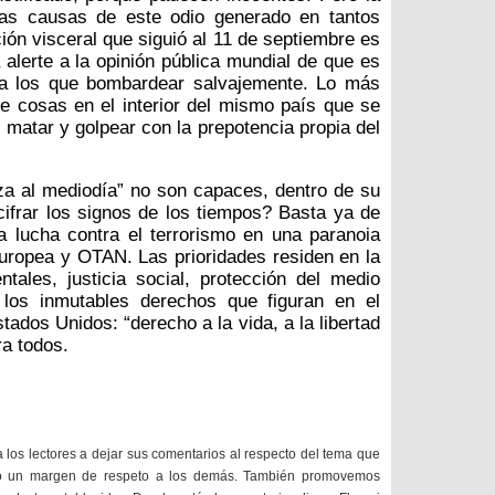
las causas de este odio generado en tantos
ón visceral que siguió al 11 de septiembre es
 alerte a la opinión pública mundial de que es
s a los que bombardear salvajemente. Lo más
de cosas en el interior del mismo país que se
, matar y golpear con la prepotencia propia del
a al mediodía” no son capaces, dentro de su
ifrar los signos de los tiempos? Basta ya de
 la lucha contra el terrorismo en una paranoia
ropea y OTAN. Las prioridades residen en la
ales, justicia social, protección del medio
 los inmutables derechos que figuran en el
stados Unidos: “derecho a la vida, a la libertad
ra todos.
a los lectores a dejar sus comentarios al respecto del tema que
do un margen de respeto a los demás. También promovemos