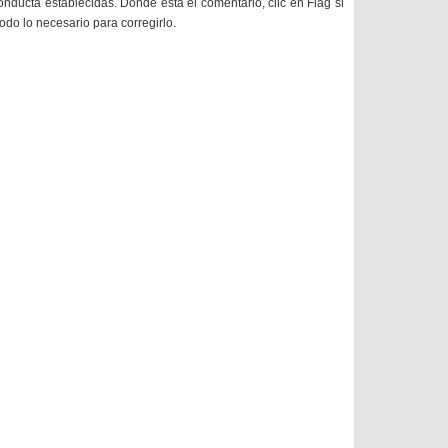
onducta establecidas. Donde está el comentario, clic en Flag si
todo lo necesario para corregirlo.