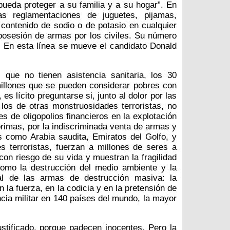
ueda proteger a su familia y a su hogar”. En
s reglamentaciones de juguetes, pijamas,
contenido de sodio o de potasio en cualquier
 posesión de armas por los civiles. Su número
. En esta línea se mueve el candidato Donald
que no tienen asistencia sanitaria, los 30
millones que se pueden considerar pobres con
es lícito preguntarse si, junto al dolor por las
los de otras monstruosidades terroristas, no
es de oligopolios financieros en la explotación
primas, por la indiscriminada venta de armas y
 como Arabia saudita, Emiratos del Golfo, y
s terroristas, fuerzan a millones de seres a
con riesgo de su vida y muestran la fragilidad
como la destrucción del medio ambiente y la
al de las armas de destrucción masiva: la
la fuerza, en la codicia y en la pretensión de
cia militar en 140 países del mundo, la mayor
ustificado, porque padecen inocentes. Pero la