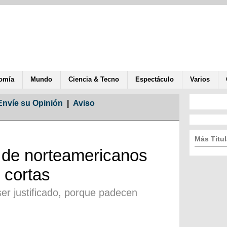
omía
Mundo
Ciencia & Tecno
Espectáculo
Varios
Envíe su Opinión
|
Aviso
Más Titul
 de norteamericanos
 cortas
ser justificado, porque padecen