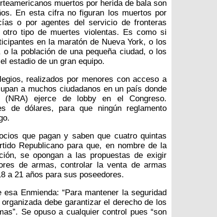
norteamericanos muertos por herida de bala son
s. En esta cifra no figuran los muertos por
cías o por agentes del servicio de fronteras
otro tipo de muertes violentas. Es como si
rticipantes en la maratón de Nueva York, o los
 o la población de una pequeña ciudad, o los
 el estadio de un gran equipo.
legios, realizados por menores con acceso a
ocupan a muchos ciudadanos en un país donde
le (NRA) ejerce de lobby en el Congreso.
es de dólares, para que ningún reglamento
go.
ocios que pagan y saben que cuatro quintas
rtido Republicano para que, en nombre de la
ión, se opongan a las propuestas de exigir
dores de armas, controlar la venta de armas
18 a 21 años para sus poseedores.
e esa Enmienda: “Para mantener la seguridad
n organizada debe garantizar el derecho de los
mas”. Se opuso a cualquier control pues “son