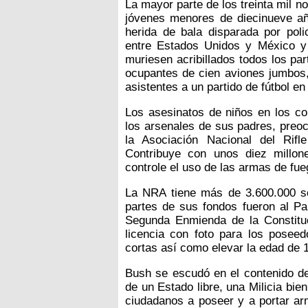
La mayor parte de los treinta mil 
jóvenes menores de diecinueve año
herida de bala disparada por poli
entre Estados Unidos y México y 
muriesen acribillados todos los pa
ocupantes de cien aviones jumbos,
asistentes a un partido de fútbol en
Los asesinatos de niños en los co
los arsenales de sus padres, pre
la Asociación Nacional del Rif
Contribuye con unos diez millon
controle el uso de las armas de fue
La NRA tiene más de 3.600.000 s
partes de sus fondos fueron al Pa
Segunda Enmienda de la Constituc
licencia con foto para los posee
cortas así como elevar la edad de 
Bush se escudó en el contenido d
de un Estado libre, una Milicia bie
ciudadanos a poseer y a portar ar