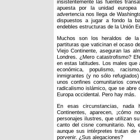
insistentemente las fuentes trans
apuesta por la unidad europea 
advertencia nos llega de Washingto
dispuestos a jugar a fondo la ba
endebles estructuras de la Unión E
Muchos son los heraldos de la 
partituras que vaticinan el ocaso d
Viejo Continente, aseguran las al
Londres. ¿Mero catastrofismo? Ef
en estas latitudes. Los males que 
económica, populismo, racism
inmigrantes (y no sólo refugiados)
unos confines comunitarios conv
radicalismo islámico, que se abre
Europa occidental. Pero hay más.
En esas circunstancias, nada h
Continentes, aparecen, ¡cómo n
personajes ilustres, que utilizan s
canto del cisne comunitario. No,
aunque sus intérpretes tratan de
porvenir. ¿Sus alegaciones?