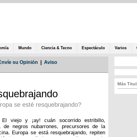
omía
Mundo
Ciencia & Tecno
Espectáculo
Varios
Envíe su Opinión
|
Aviso
Más Titul
esquebrajando
uropa se esté resquebrajando?
El viejo y ¡ay! cuán socorrido estribillo,
 de negros nubarrones, precursores de la
ina. Europa se está resquebrajando, repiten