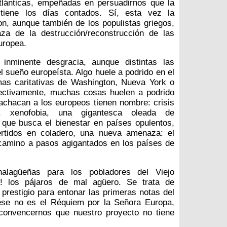
atlánticas, empeñadas en persuadirnos que la
tiene los días contados. Sí, esta vez la
n, aunque también de los populistas griegos,
za de la destrucción/reconstrucción de las
uropea.
inminente desgracia, aunque distintas las
el sueño europeísta. Algo huele a podrido en el
mas caritativas de Washington, Nueva York o
ectivamente, muchas cosas huelen a podrido
achacan a los europeos tienen nombre: crisis
o, xenofobia, una gigantesca oleada de
 que busca el bienestar en países opulentos,
ertidos en coladero, una nueva amenaza: el
 camino a pasos agigantados en los países de
alagüeñas para los pobladores del Viejo
o! los pájaros de mal agüero. Se trata de
u prestigio para entonar las primeras notas del
 ese no es el Réquiem por la Señora Europa,
 convencernos que nuestro proyecto no tiene