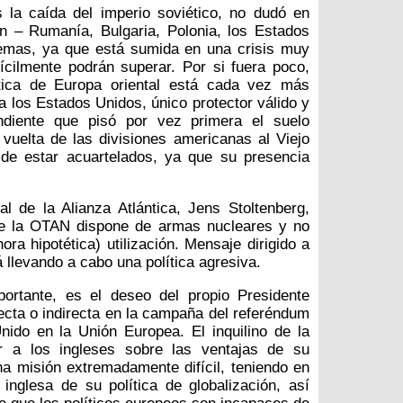
s la caída del imperio soviético, no dudó en
ión – Rumanía, Bulgaria, Polonia, los Estados
lemas, ya que está sumida en una crisis muy
ícilmente podrán superar. Por si fuera poco,
ítica de Europa oriental está cada vez más
a los Estados Unidos, único protector válido y
endiente que pisó por vez primera el suelo
vuelta de las divisiones americanas al Viejo
 de estar acuartelados, ya que su presencia
l de la Alianza Atlántica, Jens Stoltenberg,
ue la OTAN dispone de armas nucleares y no
ra hipotética) utilización. Mensaje dirigido a
 llevando a cabo una política agresiva.
ortante, es el deseo del propio Presidente
cta o indirecta en la campaña del referéndum
ido en la Unión Europea. El inquilino de la
r a los ingleses sobre las ventajas de su
na misión extremadamente difícil, teniendo en
inglesa de su política de globalización, así