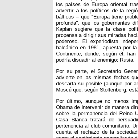
los países de Europa oriental tra
advertir a los políticos de la reg
bálticos – que “Europa tiene prob
profunda”, que los gobernantes dif
Kaplan sugiere que la clase pol
propensa a dirigir sus miradas haci
poderoso. El experiodista indep
balcánico en 1981, apuesta por la 
Continente, donde, según él, han
podría disuadir al enemigo: Rusia.
Por su parte, el Secretario Genera
advierte en las mismas fechas q
descarta su posible (aunque por aho
Moscú que, según Stoltenberg, está
Por último, aunque no menos imp
Obama de intervenir de manera dire
sobre la permanencia del Reino Un
Casa Blanca tratará de persuadi
pertenencia al club comunitario. U
cuenta el rechazo de la sociedad 