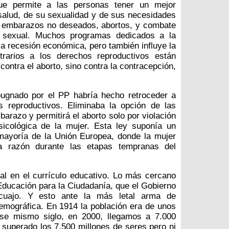
que permite a las personas tener un mejor
salud, de su sexualidad y de sus necesidades
r embarazos no deseados, abortos, y combate
n sexual. Muchos programas dedicados a la
la recesión económica, pero también influye la
trarios a los derechos reproductivos están
ontra el aborto, sino contra la contracepción,
pugnado por el PP habría hecho retroceder a
 reproductivos. Eliminaba la opción de las
barazo y permitirá el aborto solo por violación
sicológica de la mujer. Esta ley suponía un
mayoría de la Unión Europea, donde la mujer
na razón durante las etapas tempranas del
l en el currículo educativo. Lo más cercano
 Educación para la Ciudadanía, que el Gobierno
cuajo. Y esto ante la más letal arma de
emográfica. En 1914 la población era de unos
ese mismo siglo, en 2000, llegamos a 7.000
superado los 7.500 millones de seres pero ni