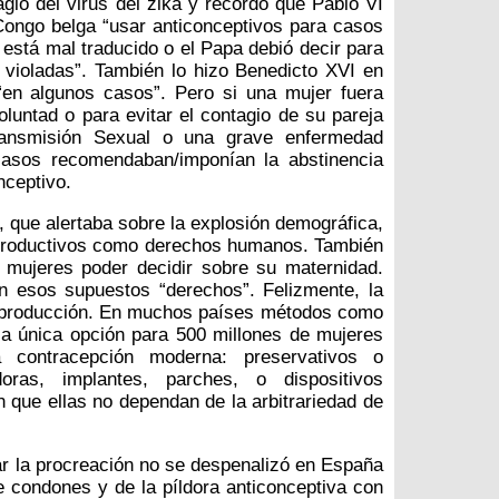
agio del virus del zika y recordó que Pablo VI
Congo belga “usar anticonceptivos para casos
 está mal traducido o el Papa debió decir para
n violadas”. También lo hizo Benedicto XVI en
“en algunos casos”. Pero si una mujer fuera
luntad o para evitar el contagio de su pareja
ansmisión Sexual o una grave enfermedad
casos recomendaban/imponían la abstinencia
nceptivo.
, que alertaba sobre la explosión demográfica,
eproductivos como derechos humanos. También
s mujeres poder decidir sobre su maternidad.
n esos supuestos “derechos”. Felizmente, la
reproducción. En muchos países métodos como
la única opción para 500 millones de mujeres
contracepción moderna: preservativos o
doras, implantes, parches, o dispositivos
n que ellas no dependan de la arbitrariedad de
ar la procreación no se despenalizó en España
e condones y de la píldora anticonceptiva con