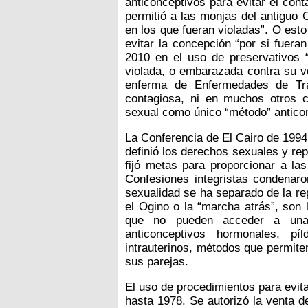
anticonceptivos para evitar el cont
permitió a las monjas del antiguo 
en los que fueran violadas”. O esto
evitar la concepción “por si fuera
2010 en el uso de preservativos 
violada, o embarazada contra su vo
enferma de Enfermedades de Tr
contagiosa, ni en muchos otros 
sexual como único “método” antico
La Conferencia de El Cairo de 1994
definió los derechos sexuales y r
fijó metas para proporcionar a la
Confesiones integristas condenaro
sexualidad se ha separado de la 
el Ogino o la “marcha atrás”, son 
que no pueden acceder a una 
anticonceptivos hormonales, píl
intrauterinos, métodos que permite
sus parejas.
El uso de procedimientos para evit
hasta 1978. Se autorizó la venta d