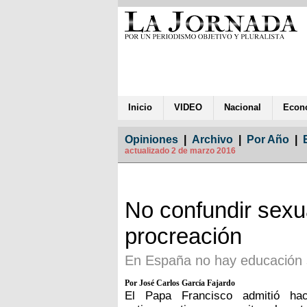
Inicio
VIDEO
Nacional
Econ
Opiniones
|
Archivo
|
Por Año
|
actualizado 2 de marzo 2016
No confundir sexua
procreación
En España no hay educación s
Por José Carlos García Fajardo
El Papa Francisco admitió ha