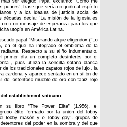
da más ser elegido Papa, exclamó: “Cómo me
s pobres”, frase que sería un guiño al espíritu
ianos y a los ideales de justicia social de
 décadas decía: “La misión de la Iglesia es
sí como un mensaje de esperanza para los que
icha utopía en América Latina.
escudo papal “Miserando atque eligendo» ("Lo
"), en el que ha integrado el emblema de la
adiante. Respecto a su aliño indumentario,
l primer día un completo desinterés por el
nta , pues utiliza la sencilla sotana blanca
 de los tradicionales zapatos rojos de lujo , la
a cardenal y aparece sentado en un sillón de
r del ostentoso mueble de oro con tapiz rojo
 del establishment vaticano
n su libro “The Power Elite” (1.956), el
 grupo élite formado por la unión del lobby
, el lobby masón y el lobby gay”, grupos de
 detentores del poder en la sombra y del que