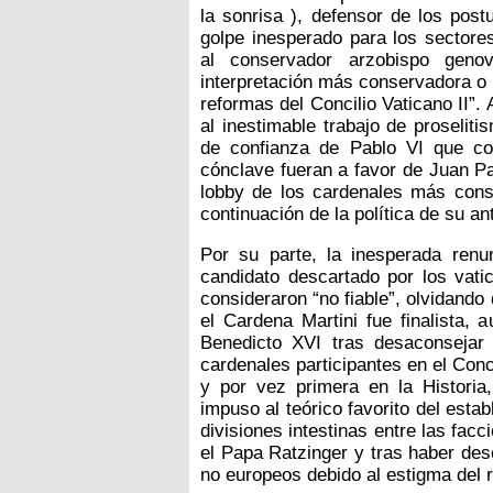
la sonrisa ), defensor de los post
golpe inesperado para los sector
al conservador arzobispo geno
interpretación más conservadora o 
reformas del Concilio Vaticano II”. 
al inestimable trabajo de proselit
de confianza de Pablo VI que c
cónclave fueran a favor de Juan Pab
lobby de los cardenales más cons
continuación de la política de su a
Por su parte, la inesperada renu
candidato descartado por los vatic
consideraron “no fiable”, olvidand
el Cardena Martini fue finalista, 
Benedicto XVI tras desaconsejar 
cardenales participantes en el Conc
y por vez primera en la Historia,
impuso al teórico favorito del esta
divisiones intestinas entre las fa
el Papa Ratzinger y tras haber des
no europeos debido al estigma del r