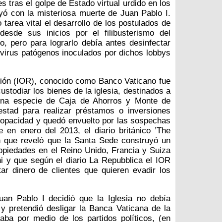
s tras el golpe de Estado virtual urdido en los
yó con la misteriosa muerte de Juan Pablo I.
tarea vital el desarrollo de los postulados de
desde sus inicios por el filibusterismo del
, pero para lograrlo debía antes desinfectar
s virus patógenos inoculados por dichos lobbys
igión (IOR), conocido como Banco Vaticano fue
ustodiar los bienes de la iglesia, destinados a
 una especie de Caja de Ahorros y Monte de
estad para realizar préstamos o inversiones
a opacidad y quedó envuelto por las sospechas
 en enero del 2013, el diario británico ’The
ón que reveló que la Santa Sede construyó un
ropiedades en el Reino Unido, Francia y Suiza
i y que según el diario La Repubblica el IOR
ar dinero de clientes que quieren evadir los
an Pablo I decidió que la Iglesia no debía
y pretendió desligar la Banca Vaticana de la
aba por medio de los partidos políticos, (en