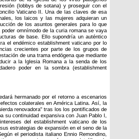
resión (lobbys de sotana) y proseguir con el
oncilio Vaticano II. Una de las claves de esa
nales, los laicos y las mujeres adquieran un
ucción de los asuntos generales para lo que
ra poder omnímodo de la curia romana se vaya
ucturas de base. Ello supondría un auténtico
ra el endémico establishment vaticano por lo
ncias crecientes por parte de los grupos de
gestación de una trama endógena que mediante
ducir a la Iglesia Romana a la senda de los
erdadero poder en la sombra (establishment
edará hermanado por el retorno a escenarios
ectos colaterales en América Latina. Así, la
uierda renovadora" tras los los pontificados de
a su continuidad expansiva con Juan Pablo I,
ntereses del establishment vaticano de los
r sus estrategias de expansión en el seno de la
Según el periodista italiano Ennio Remondino,