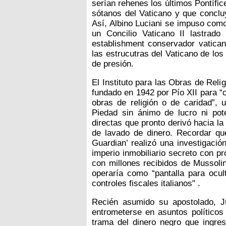
serían rehenes los últimos Pontífice
sótanos del Vaticano y que conclu
Así, Albino Luciani se impuso como 
un Concilio Vaticano II lastrado 
establishment conservador vaticano
las estrucutras del Vaticano de lo
de presión.
El Instituto para las Obras de Rel
fundado en 1942 por Pío XII para “c
obras de religión o de caridad”,
Piedad sin ánimo de lucro ni pot
directas que pronto derivó hacia l
de lavado de dinero. Recordar que
Guardian’ realizó una investigaci
imperio inmobiliario secreto con p
con millones recibidos de Mussolin
operaría como “pantalla para ocult
controles fiscales italianos" .
Recién asumido su apostolado, Ju
entrometerse en asuntos políticos 
trama del dinero negro que ingres