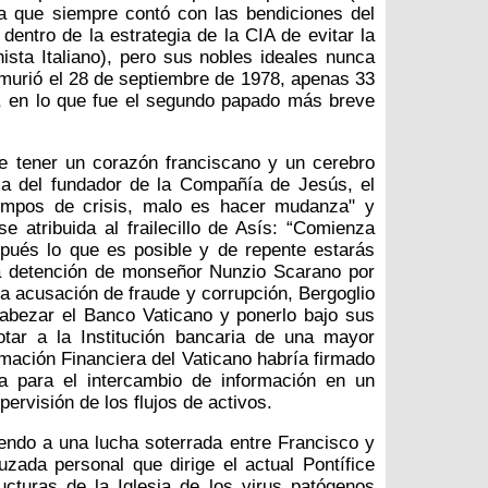
na que siempre contó con las bendiciones del
dentro de la estrategia de la CIA de evitar la
ista Italiano), pero sus nobles ideales nunca
 murió el 28 de septiembre de 1978, apenas 33
, en lo que fue el segundo papado más breve
de tener un corazón franciscano y un cerebro
ma del fundador de la Compañía de Jesús, el
iempos de crisis, malo es hacer mudanza" y
 atribuida al frailecillo de Asís: “Comienza
pués lo que es posible y de repente estarás
 la detención de monseñor Nunzio Scarano por
la acusación de fraude y corrupción, Bergoglio
cabezar el Banco Vaticano y ponerlo bajo sus
tar a la Institución bancaria de una mayor
rmación Financiera del Vaticano habría firmado
a para el intercambio de información en un
upervisión de los flujos de activos.
iendo a una lucha soterrada entre Francisco y
uzada personal que dirige el actual Pontífice
ucturas de la Iglesia de los virus patógenos