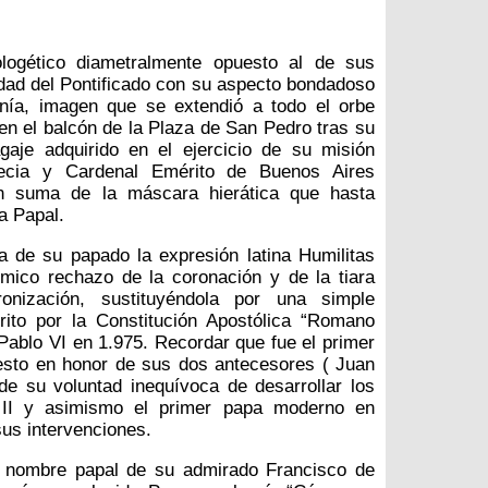
logético diametralmente opuesto al de sus
dad del Pontificado con su aspecto bondadoso
nía, imagen que se extendió a todo el orbe
 en el balcón de la Plaza de San Pedro tras su
gaje adquirido en el ejercicio de su misión
ecia y Cardenal Emérito de Buenos Aires
en suma de la máscara hierática que hasta
a Papal.
a de su papado la expresión latina Humilitas
mico rechazo de la coronación y de la tiara
nización, sustituyéndola por una simple
rito por la Constitución Apostólica “Romano
 Pablo VI en 1.975. Recordar que fue el primer
sto en honor de sus dos antecesores ( Juan
e su voluntad inequívoca de desarrollar los
o II y asimismo el primer papa moderno en
sus intervenciones.
el nombre papal de su admirado Francisco de