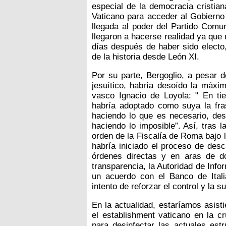
especial de la democracia cristia
Vaticano para acceder al Gobierno 
llegada al poder del Partido Comun
llegaron a hacerse realidad ya que
días después de haber sido electo
de la historia desde León XI.
Por su parte, Bergoglio, a pesar 
jesuítico, habría desoído la máxi
vasco Ignacio de Loyola: " En t
habría adoptado como suya la frase
haciendo lo que es necesario, des
haciendo lo imposible”. Así, tras
orden de la Fiscalía de Roma bajo 
habría iniciado el proceso de des
órdenes directas y en aras de do
transparencia, la Autoridad de Info
un acuerdo con el Banco de Itali
intento de reforzar el control y la s
En la actualidad, estaríamos asist
el establishment vaticano en la cr
para desinfectar las actuales estr