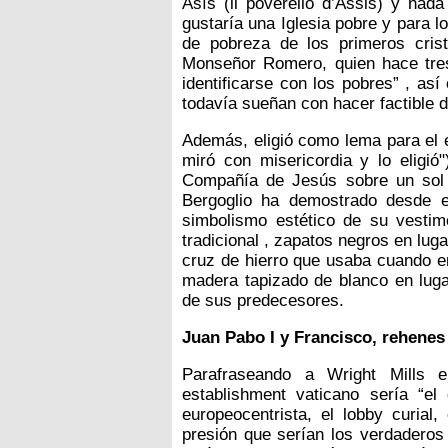
Asís (il poverello d’Assis) y na
gustaría una Iglesia pobre y para lo
de pobreza de los primeros crist
Monseñor Romero, quien hace tres
identificarse con los pobres” , a
todavía sueñan con hacer factible d
Además, eligió como lema para el 
miró con misericordia y lo eligió
Compañía de Jesús sobre un sol r
Bergoglio ha demostrado desde e
simbolismo estético de su vestime
tradicional , zapatos negros en lugar
cruz de hierro que usaba cuando er
madera tapizado de blanco en luga
de sus predecesores.
Juan Pabo I y Francisco, rehenes
Parafraseando a Wright Mills e
establishment vaticano sería “el
europeocentrista, el lobby curial
presión que serían los verdaderos