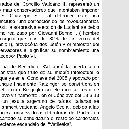
ulados del Concilio Vaticano II, representó un
es más conservadores que intentaban imponer
vés Giussepe Siri, al defender éste una
incluso “una corrección de las revolucionarias
Así, la sorpresiva elección de Luciani se debió
ismo realizado por Giovanni Bennelli, ( hombre
onsiguió que más del 80% de los votos del
lo I), provocó la desilusión y el malestar del
ervadores al significar su nombramiento una
ntecesor Pablo VI.
ncia de Benedicto XVI abrió la puerta a un
anistas que fruto de su miopía intelectual lo
o que ya en el Cónclave del 2005 y apoyado por
aunque finalmente Ratzinger se convirtiera en
el propio Bergoglio su elección al resto de
lave y finalmente , en el Cónclave del 13-3-13
 un jesuita argentino de raíces italianas se
blishment vaticano, Angelo Scola , debido a las
cciones conservadoras detentoras del Poder con
cartado su candidatura el resto de cardenales
eciente escándalo del “Vatileaks”.