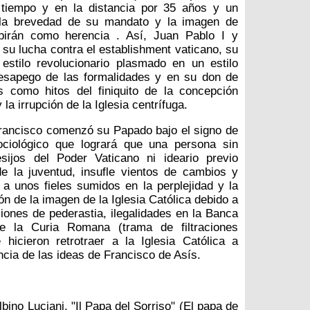
l tiempo y en la distancia por 35 años y un
la brevedad de su mandato y la imagen de
ibirán como herencia . Así, Juan Pablo I y
 su lucha contra el establishment vaticano, su
estilo revolucionario plasmado en un estilo
desapego de las formalidades y en su don de
 como hitos del finiquito de la concepción
la irrupción de la Iglesia centrífuga.
 Francisco comenzó su Papado bajo el signo de
ociológico que logrará que una persona sin
sijos del Poder Vaticano ni ideario previo
e la juventud, insufle vientos de cambios y
 a unos fieles sumidos en la perplejidad y la
ión de la imagen de la Iglesia Católica debido a
iones de pederastia, ilegalidades en la Banca
de la Curia Romana (trama de filtraciones
hicieron retrotraer a la Iglesia Católica a
encia de las ideas de Francisco de Asís.
ino Luciani, "Il Papa del Sorriso" (El papa de