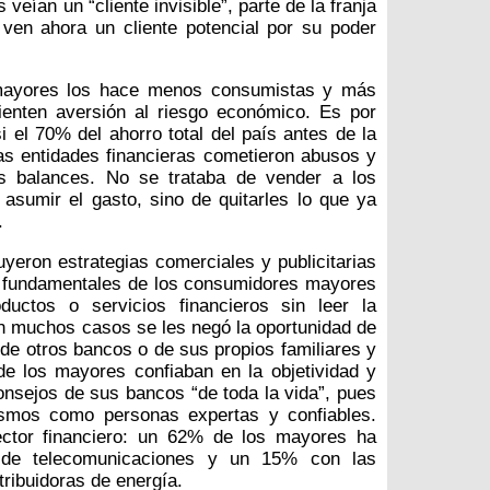
eían un “cliente invisible”, parte de la franja
 ven ahora un cliente potencial por su poder
 mayores los hace menos consumistas y más
ienten aversión al riesgo económico. Es por
i el 70% del ahorro total del país antes de la
as entidades financieras cometieron abusos y
us balances. No se trataba de vender a los
asumir el gasto, sino de quitarles lo que ya
.
eron estrategias comerciales y publicitarias
s fundamentales de los consumidores mayores
ductos o servicios financieros sin leer la
 En muchos casos se les negó la oportunidad de
 de otros bancos o de sus propios familiares y
e los mayores confiaban en la objetividad y
nsejos de sus bancos “de toda la vida”, pues
smos como personas expertas y confiables.
ector financiero: un 62% de los mayores ha
 de telecomunicaciones y un 15% con las
ribuidoras de energía.