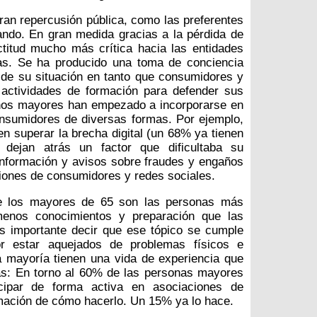
an repercusión pública, como las preferentes
ndo. En gran medida gracias a la pérdida de
titud mucho más crítica hacia las entidades
as. Se ha producido una toma de conciencia
 de su situación en tanto que consumidores y
n actividades de formación para defender sus
hos mayores han empezado a incorporarse en
nsumidores de diversas formas. Por ejemplo,
 superar la brecha digital (un 68% ya tienen
 dejan atrás un factor que dificultaba su
 información y avisos sobre fraudes y engaños
ciones de consumidores y redes sociales.
ue los mayores de 65 son las personas más
menos conocimientos y preparación que las
s importante decir que ese tópico se cumple
 estar aquejados de problemas físicos e
la mayoría tienen una vida de experiencia que
tas: En torno al 60% de las personas mayores
icipar de forma activa en asociaciones de
mación de cómo hacerlo. Un 15% ya lo hace.