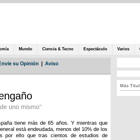
omía
Mundo
Ciencia & Tecno
Espectáculo
Varios
Envíe su Opinión
|
Aviso
Más Titul
 engaño
 de uno mismo"
spaña tiene más de 65 años. Y mientras que
general está endeudada, menos del 10% de los
 por ello que tras cientos de estudios de